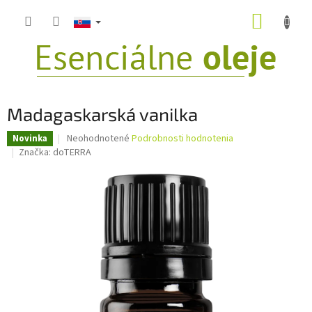
Prejsť
NÁKUP
na
obsah
KOŠÍK
Madagaskarská vanilka
Priemerné
Neohodnotené
Podrobnosti hodnotenia
Novinka
hodnotenie
Značka:
doTERRA
produktu
je
0,0
z
5
hviezdičiek.