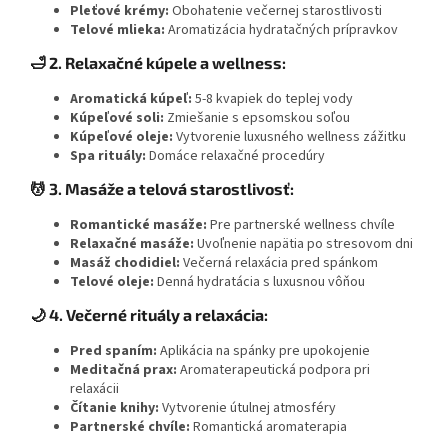
Pleťové krémy:
Obohatenie večernej starostlivosti
Telové mlieka:
Aromatizácia hydratačných prípravkov
🛁 2. Relaxačné kúpele a wellness:
Aromatická kúpeľ:
5-8 kvapiek do teplej vody
Kúpeľové soli:
Zmiešanie s epsomskou soľou
Kúpeľové oleje:
Vytvorenie luxusného wellness zážitku
Spa rituály:
Domáce relaxačné procedúry
💆 3. Masáže a telová starostlivosť:
Romantické masáže:
Pre partnerské wellness chvíle
Relaxačné masáže:
Uvoľnenie napätia po stresovom dni
Masáž chodidiel:
Večerná relaxácia pred spánkom
Telové oleje:
Denná hydratácia s luxusnou vôňou
🌙 4. Večerné rituály a relaxácia:
Pred spaním:
Aplikácia na spánky pre upokojenie
Meditačná prax:
Aromaterapeutická podpora pri
relaxácii
Čítanie knihy:
Vytvorenie útulnej atmosféry
Partnerské chvíle:
Romantická aromaterapia