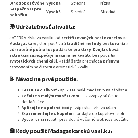
Dlhodobosť vône
Vysoká
Stredná
Nízka
Bezpečnosť pre
Vysoká
Stredná
Stredná
pokožku
🌍 Udržateľnosť a kvalita:
doTERRA získava vanilku od
certifikovaných pestovateľov
na
Madagaskare
, ktorí používajú
tradičné metódy pestovania
a
udržateľné poľnohospodárske praktiky
.
Dvojkroková
extrakcia
zabezpečuje
maximálnu kvalitu
bez použitia
syntetických chemikálií
. Každá šarža prechádza
prísnym
testovaním
na čistotu a aromatickú kvalitu.
📝 Návod na prvé použitie:
Testujte citlivosť
- aplikujte malé množstvo na zápästie
Začnite s malým množstvom
- 1-2 kvapky sú často
dostačujúce
Aplikujte na pulzné body
- zápästia, krk, za ušami
Experimentujte s kúpeľmi
- pridajte do kúpeľovej soli
Vytvorte si rituál
- pravidelné večerné wellness použitie
🏥 Kedy použiť Madagaskarskú vanilku: