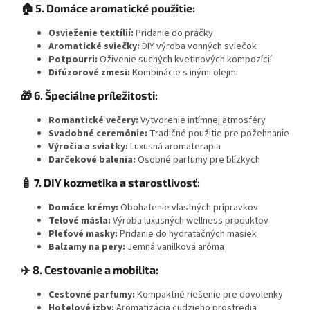
🏠 5. Domáce aromatické použitie:
Osvieženie textílií:
Pridanie do práčky
Aromatické sviečky:
DIY výroba vonných sviečok
Potpourri:
Oživenie suchých kvetinových kompozícií
Difúzorové zmesi:
Kombinácie s inými olejmi
🎁 6. Špeciálne príležitosti:
Romantické večery:
Vytvorenie intímnej atmosféry
Svadobné ceremónie:
Tradičné použitie pre požehnanie
Výročia a sviatky:
Luxusná aromaterapia
Darčekové balenia:
Osobné parfumy pre blízkych
🧴 7. DIY kozmetika a starostlivosť:
Domáce krémy:
Obohatenie vlastných prípravkov
Telové másla:
Výroba luxusných wellness produktov
Pleťové masky:
Pridanie do hydratačných masiek
Balzamy na pery:
Jemná vanilková aróma
✈️ 8. Cestovanie a mobilita:
Cestovné parfumy:
Kompaktné riešenie pre dovolenky
Hotelové izby:
Aromatizácia cudzieho prostredia