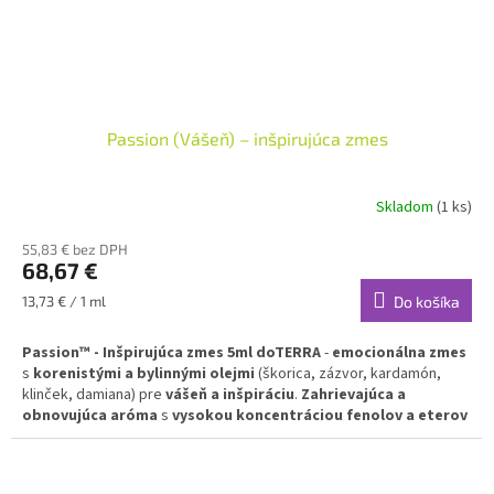
Passion (Vášeň) – inšpirujúca zmes
Skladom
(1 ks)
55,83 € bez DPH
68,67 €
Jednotková
13,73 € / 1 ml
Do košíka
cena:
Passion™ - Inšpirujúca zmes 5ml doTERRA
-
emocionálna zmes
s
korenistými a bylinnými olejmi
(škorica, zázvor, kardamón,
klinček, damiana) pre
vášeň a inšpiráciu
.
Zahrievajúca a
obnovujúca aróma
s
vysokou koncentráciou fenolov a eterov
pre
zanietenie a kreativitu
v každodennom živote.
✅
Inšpirujúca emocionálna zmes
- vášeň, zanietenie a kreativita