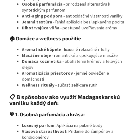
Osobná parfumácia
- prirodzená alternatíva k
syntetickým parfumom
Anti-aging podpora
- antioxidačné vlastnosti vanilky
Jemná textúra
- ľahká aplikácia bez lepkavého pocitu
Dlhotrvajúca vôňa
- postupné uvoľňovanie arómy
🏠 Domáce a wellness použitie
Aromatické kúpele
- luxusné relaxačné rituály
Masážne oleje
- romantické a upokojujúce masáže
Domáca kozmetika
- obohatenie krémov a telových
olejov
Aromatizácia priestorov
- jemné osvieženie
domácnosti
Wellness rituály
- súčasť self-care rutín
📋 8 spôsobov ako využiť Madagaskarskú
vanilku každý deň:
💖 1. Osobná parfumácia a krása:
Luxusný parfum:
Aplikácia na pulzné body
Vlasová starostlivosť:
Pridanie do šampónov a
kondicionérov