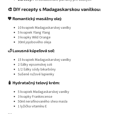
🎨 DIY recepty s Madagaskarskou vanilkou:
💖 Romantický masážny olej:
10 kvapiek Madagaskarskej vanilky
5 kvapiek Ylang Ylang
3 kvapky Wild Orange
30ml jojobového oleja
🛁 Luxusná kúpeľová soľ:
15 kvapiek Madagaskarskej vanilky
2 šálky epsomskej soli
1/2 šálky sódy bikarbóny
Sušené ružové lupienky
🧴 Hydratačný telový krém:
5 kvapiek Madagaskarskej vanilky
3 kvapky Frankincense
50ml nerafínovaného shea masla
1 lyžička vitamínu E