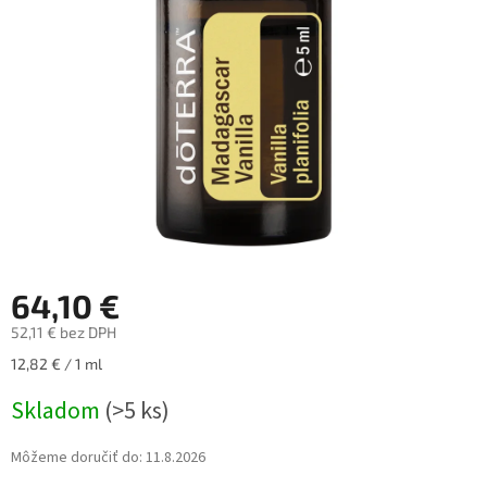
64,10 €
52,11 € bez DPH
Jednotková
12,82 € / 1 ml
cena:
Skladom
(>5 ks)
Môžeme doručiť do:
11.8.2026