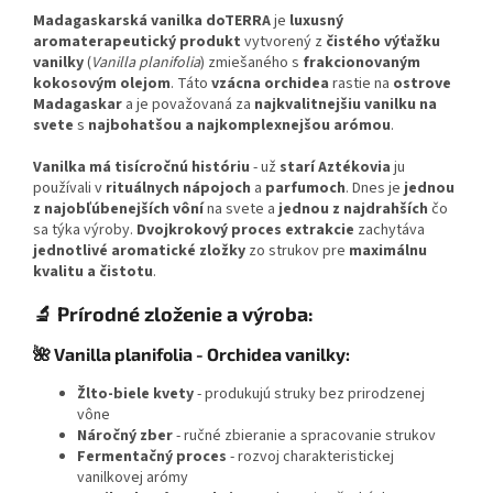
wellness rituály!
Madagaskarská vanilka doTERRA
je
luxusný
aromaterapeutický produkt
vytvorený z
čistého výťažku
vanilky
(
Vanilla planifolia
) zmiešaného s
frakcionovaným
kokosovým olejom
. Táto
vzácna orchidea
rastie na
ostrove
Madagaskar
a je považovaná za
najkvalitnejšiu vanilku na
svete
s
najbohatšou a najkomplexnejšou arómou
.
Vanilka má tisícročnú históriu
- už
starí Aztékovia
ju
používali v
rituálnych nápojoch
a
parfumoch
. Dnes je
jednou
z najobľúbenejších vôní
na svete a
jednou z najdrahších
čo
sa týka výroby.
Dvojkrokový proces extrakcie
zachytáva
jednotlivé aromatické zložky
zo strukov pre
maximálnu
kvalitu a čistotu
.
🔬 Prírodné zloženie a výroba:
🌺 Vanilla planifolia - Orchidea vanilky:
Žlto-biele kvety
- produkujú struky bez prirodzenej
vône
Náročný zber
- ručné zbieranie a spracovanie strukov
Fermentačný proces
- rozvoj charakteristickej
vanilkovej arómy