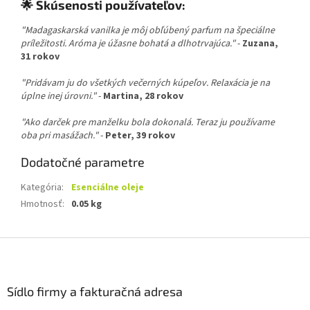
🌟 Skúsenosti používateľov:
"Madagaskarská vanilka je môj obľúbený parfum na špeciálne
príležitosti. Aróma je úžasne bohatá a dlhotrvajúca."
-
Zuzana,
31 rokov
"Pridávam ju do všetkých večerných kúpeľov. Relaxácia je na
úplne inej úrovni."
-
Martina, 28 rokov
"Ako darček pre manželku bola dokonalá. Teraz ju používame
oba pri masážach."
-
Peter, 39 rokov
Dodatočné parametre
Kategória
:
Esenciálne oleje
Hmotnosť
:
0.05 kg
Z
á
p
ä
Sídlo firmy a fakturačná adresa
t