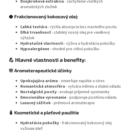
Dvojkroková extrakcia
- zachytenie všetkých
aromatických zložiek
🥥 Frakcionovaný kokosový olej:
Ľahká textúra
- rýchla absorpcia bez mastného pocitu
Dlhá trvanlivosť
- stabilný nosný olej pre vanilkový
výťažok
Hydratačné vlastnosti
- výživa a hydratácia pokožky
Hypoalergénne
- vhodné pre citlivú pokožku
💪 Hlavné vlastnosti a benefity:
🌸 Aromaterapeutické účinky
Upokojujúca aróma
- zmierňuje napätie a stres
Romantická atmosféra
- vytvára intímnu a útulnú náladu
Nostalgické pocity
- evokuje príjemné spomienky
Emocionálne vyrovnanie
- podporuje pozitívnu náladu
Luxusný zážitok
- prémiová aromaterapia
🧴 Kozmetické a pleťové použitie
Hydratácia pokožky
- frakcionovaný kokosový olej
vyživuje pleť