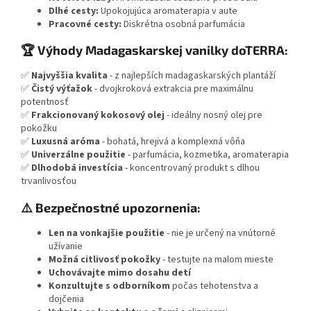
Dlhé cesty:
Upokojujúca aromaterapia v aute
Pracovné cesty:
Diskrétna osobná parfumácia
🏆 Výhody Madagaskarskej vanilky doTERRA:
✅
Najvyššia kvalita
- z najlepších madagaskarských plantáží
✅
Čistý výťažok
- dvojkroková extrakcia pre maximálnu
potentnosť
✅
Frakcionovaný kokosový olej
- ideálny nosný olej pre
pokožku
✅
Luxusná aróma
- bohatá, hrejivá a komplexná vôňa
✅
Univerzálne použitie
- parfumácia, kozmetika, aromaterapia
✅
Dlhodobá investícia
- koncentrovaný produkt s dlhou
trvanlivosťou
⚠️ Bezpečnostné upozornenia:
Len na vonkajšie použitie
- nie je určený na vnútorné
užívanie
Možná citlivosť pokožky
- testujte na malom mieste
Uchovávajte mimo dosahu detí
Konzultujte s odborníkom
počas tehotenstva a
dojčenia