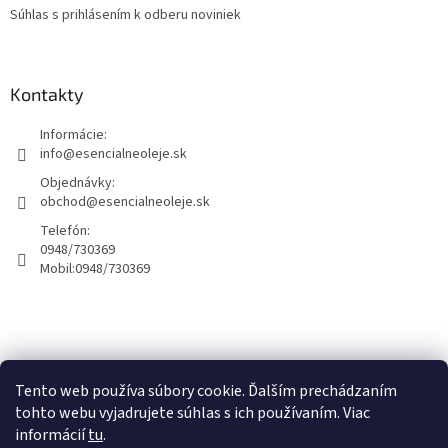
Súhlas s prihlásením k odberu noviniek
Kontakty
Informácie:
info@esencialneoleje.sk
Objednávky:
obchod@esencialneoleje.sk
Telefón:
0948/730369
Mobil:
0948/730369
Info o esenciálných olejoch
Tento web používa súbory cookie. Ďalším prechádzaním
tohto webu vyjadrujete súhlas s ich používaním. Viac
informácií
tu
.