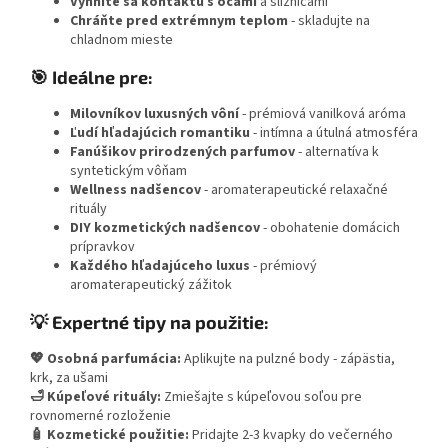
Vyhnite sa kontaktu s očami
a sliznicami
Chráňte pred extrémnym teplom
- skladujte na
chladnom mieste
🎯 Ideálne pre:
Milovníkov luxusných vôní
- prémiová vanilková aróma
Ľudí hľadajúcich romantiku
- intímna a útulná atmosféra
Fanúšikov prirodzených parfumov
- alternatíva k
syntetickým vôňam
Wellness nadšencov
- aromaterapeutické relaxačné
rituály
DIY kozmetických nadšencov
- obohatenie domácich
prípravkov
Každého hľadajúceho luxus
- prémiový
aromaterapeutický zážitok
💡 Expertné tipy na použitie:
💖 Osobná parfumácia:
Aplikujte na pulzné body - zápästia,
krk, za ušami
🛁 Kúpeľové rituály:
Zmiešajte s kúpeľovou soľou pre
rovnomerné rozloženie
🧴 Kozmetické použitie:
Pridajte 2-3 kvapky do večerného