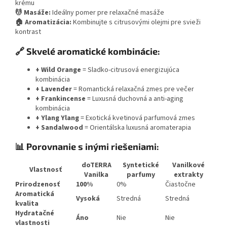
krému
💆 Masáže:
Ideálny pomer pre relaxačné masáže
🏠 Aromatizácia:
Kombinujte s citrusovými olejmi pre svieži
kontrast
🔗 Skvelé aromatické kombinácie:
+ Wild Orange
= Sladko-citrusová energizujúca
kombinácia
+ Lavender
= Romantická relaxačná zmes pre večer
+ Frankincense
= Luxusná duchovná a anti-aging
kombinácia
+ Ylang Ylang
= Exotická kvetinová parfumová zmes
+ Sandalwood
= Orientálska luxusná aromaterapia
📊 Porovnanie s inými riešeniami:
doTERRA
Syntetické
Vanilkové
Vlastnosť
Vanilka
parfumy
extrakty
Prirodzenosť
100%
0%
Čiastočne
Aromatická
Vysoká
Stredná
Stredná
kvalita
Hydratačné
Áno
Nie
Nie
vlastnosti