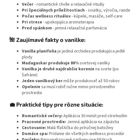
Večer
- romantické chvíle a relaxačné rituály
Pri špeciálnych príležitostiach
- sviatky, výročia, rande
Počas wellness rituálov
- kúpele, masáže, self-care
Pri strese
- upokojujúca aromaterapia
Pred spánkom
- jemná relaxačná parfumácia
🌺 Zaujímavé fakty o vanilke:
Vanilla planifolia
je jediná orchidea produkujúca jedlé
plody
Madagaskar produkuje 80%
svetovej vanilky
Vanilka je druhé najdrahšie korenie
na svete (po
šafráne)
Jeden vanilkový ker
môže produkovať až 50 rokov
Opelenie
sa musí robiť ručne mimo prirodzeného
prostredia
💼 Praktické tipy pre rôzne situácie:
Romantické večery:
Aplikácia 30 minút pred stretnutím
Pracovné prostredie:
Jemná aplikácia na zápästia
Cestovanie:
Malá fľaštička do príručnej batožiny
Domáce spa:
Pridanie do všetkých wellness procedúr
Darčeky:
Personalizované parfumy pre blízkych