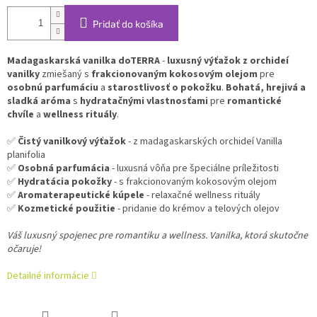
Pridať do košíka
Madagaskarská vanilka doTERRA
-
luxusný výťažok z orchideí
vanilky
zmiešaný s
frakcionovaným kokosovým olejom
pre
osobnú parfumáciu
a
starostlivosť o pokožku
.
Bohatá, hrejivá a
sladká aróma
s
hydratačnými vlastnosťami
pre
romantické
chvíle
a
wellness rituály
.
✅
Čistý vanilkový výťažok
- z madagaskarských orchideí Vanilla
planifolia
✅
Osobná parfumácia
- luxusná vôňa pre špeciálne príležitosti
✅
Hydratácia pokožky
- s frakcionovaným kokosovým olejom
✅
Aromaterapeutické kúpele
- relaxačné wellness rituály
✅
Kozmetické použitie
- pridanie do krémov a telových olejov
Váš luxusný spojenec pre romantiku a wellness. Vanilka, ktorá skutočne
očaruje!
Detailné informácie