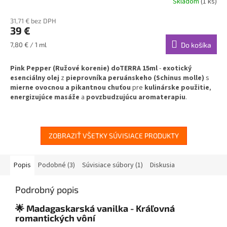
Skladom
(1 ks)
31,71 € bez DPH
39 €
Jednotková
7,80 € / 1 ml
Do košíka
cena:
Pink Pepper (Ružové korenie) doTERRA 15ml
-
exotický
esenciálny olej
z
pieprovníka peruánskeho (Schinus molle)
s
mierne ovocnou a pikantnou chuťou
pre
kulinárske použitie
,
energizujúce masáže
a
povzbudzujúcu aromaterapiu
.
Posvätný strom Inkov
s
jemnejšou chuťou
ako čierne korenie a
univerzálnymi wellness aplikáciami
.
✅
Posvätný strom Inkov
- tradičné použitie všetkých častí stromu
ZOBRAZIŤ VŠETKY SÚVISIACE PRODUKTY
✅
Mierne ovocná a pikantná chuť
- jemnejšia alternatíva k
čiernemu koreniu
✅
Univerzálne kulinárske použitie
- ideálne do mäsových jedál a
Popis
Podobné (3)
Súvisiace súbory (1)
Diskusia
omáčok
✅
Energizujúce aromaterapeutické účinky
- podpora bdelosti a
Podrobný popis
koncentrácie
✅
Bezpečné vnútorné použitie
- 1 kvapka v 120ml tekutiny
🌟 Madagaskarská vanilka - Kráľovná
romantických vôní
Váš exotický spojenec pre kulinárske dobrodružstvá a energizujúce