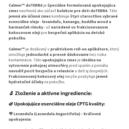
Calmer™ doTERRA
je
špeciálne formulovaná upokojujúca
zmes
navrhnutá ako súčasť
kolekcie pre deti doTERRA
. Táto
jemná ale účinná zmes
kombinuje
štyri starostlivo vybrané
esenciálne oleje
-
levanduľu, kanangu, buddha wood a
harmanček rímsky
- už
nariedené vo frakcionovanom
kokosovom oleji
pre
bezpečnú aplikáciu na detskú
pokožku
.
Calmer™
je dodávaný v
praktickom roll-on aplikátore
, ktorý
umožňuje
jednoduché a presné dávkovanie
bez rizika
kontaminácie. Táto
upokojujúca zmes
je
ideálna na
vytvorenie pokojnej atmosféry
pred spaním a pomáha
navodiť pocit bezpečia a relaxácie
u detí aj dospelých.
Frakcionovaný kokosový olej
navyše poskytuje
jemné
hydratačné účinky
na pokožku.
🔬 Zloženie a aktívne ingrediencie:
🌿 Upokojujúce esenciálne oleje CPTG kvality:
💜 Levanduľa (Lavandula Angustifolia) - Kráľovná
upokojenia: