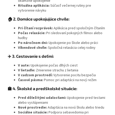
okamžité upokojenie
Rituálna aplikácia:
Súčasť večernej rutiny pre
vytvorenie návyku
🏠 2. Domáce upokojujúce chvíle:
Pri čítaní rozprávok:
Aplikácia pred spoločným čítaním
Počas relaxácie:
Pri sledovaní pokojných filmov alebo
hudby
Po náročnom dni:
Upokojenie po škole alebo práci
Víkendové chvíle:
Spoločná relaxácia celej rodiny
✈️ 3. Cestovanie s deťmi:
V aute:
Upokojenie počas dlhých ciest
V lietadle:
Zmierenie strachu z lietania
V cudzom prostredí:
Vytvorenie pocitu bezpečia
Časové pásma:
Pomoc pri adaptácii na nový režim
🏫 4. Školské a predškolské situácie:
Pred dôležitými udalosťami:
Upokojenie pred testami
alebo vystúpeniami
Nové prostredie:
Adaptácia na novú školu alebo triedu
Sociálne situácie:
Podpora sebavedomia pri