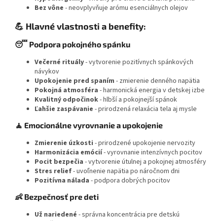
Bez vône
- neovplyvňuje arómu esenciálnych olejov
💪 Hlavné vlastnosti a benefity:
😴 Podpora pokojného spánku
Večerné rituály
- vytvorenie pozitívnych spánkových
návykov
Upokojenie pred spaním
- zmierenie denného napätia
Pokojná atmosféra
- harmonická energia v detskej izbe
Kvalitný odpočinok
- hlbší a pokojnejší spánok
Ľahšie zaspávanie
- prirodzená relaxácia tela aj mysle
🧘 Emocionálne vyrovnanie a upokojenie
Zmierenie úzkosti
- prirodzené upokojenie nervozity
Harmonizácia emócií
- vyrovnanie intenzívnych pocitov
Pocit bezpečia
- vytvorenie útulnej a pokojnej atmosféry
Stres relief
- uvoľnenie napätia po náročnom dni
Pozitívna nálada
- podpora dobrých pocitov
👶 Bezpečnosť pre deti
Už nariedené
- správna koncentrácia pre detskú