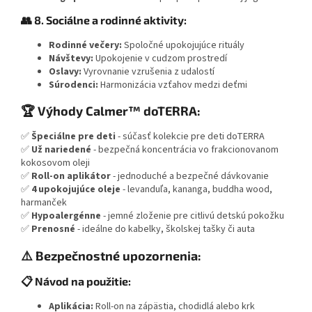
👥 8. Sociálne a rodinné aktivity:
Rodinné večery:
Spoločné upokojujúce rituály
Návštevy:
Upokojenie v cudzom prostredí
Oslavy:
Vyrovnanie vzrušenia z udalostí
Súrodenci:
Harmonizácia vzťahov medzi deťmi
🏆 Výhody Calmer™ doTERRA:
✅
Špeciálne pre deti
- súčasť kolekcie pre deti doTERRA
✅
Už nariedené
- bezpečná koncentrácia vo frakcionovanom
kokosovom oleji
✅
Roll-on aplikátor
- jednoduché a bezpečné dávkovanie
✅
4 upokojujúce oleje
- levanduľa, kananga, buddha wood,
harmanček
✅
Hypoalergénne
- jemné zloženie pre citlivú detskú pokožku
✅
Prenosné
- ideálne do kabelky, školskej tašky či auta
⚠️ Bezpečnostné upozornenia:
📋 Návod na použitie:
Aplikácia:
Roll-on na zápästia, chodidlá alebo krk