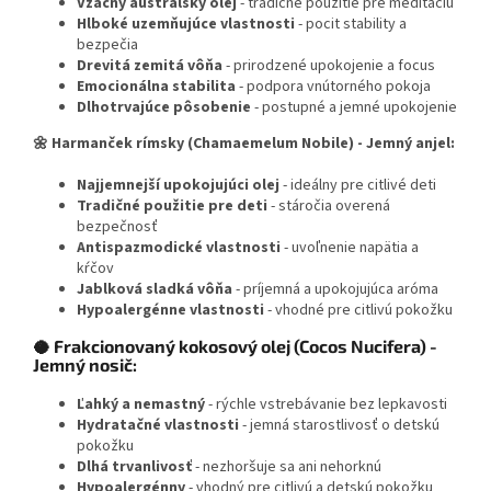
Vzácny austrálsky olej
- tradičné použitie pre meditáciu
Hlboké uzemňujúce vlastnosti
- pocit stability a
bezpečia
Drevitá zemitá vôňa
- prirodzené upokojenie a focus
Emocionálna stabilita
- podpora vnútorného pokoja
Dlhotrvajúce pôsobenie
- postupné a jemné upokojenie
🌼 Harmanček rímsky (Chamaemelum Nobile) - Jemný anjel:
Najjemnejší upokojujúci olej
- ideálny pre citlivé deti
Tradičné použitie pre deti
- stáročia overená
bezpečnosť
Antispazmodické vlastnosti
- uvoľnenie napätia a
kŕčov
Jablková sladká vôňa
- príjemná a upokojujúca aróma
Hypoalergénne vlastnosti
- vhodné pre citlivú pokožku
🥥 Frakcionovaný kokosový olej (Cocos Nucifera) -
Jemný nosič:
Ľahký a nemastný
- rýchle vstrebávanie bez lepkavosti
Hydratačné vlastnosti
- jemná starostlivosť o detskú
pokožku
Dlhá trvanlivosť
- nezhoršuje sa ani nehorknú
Hypoalergénny
- vhodný pre citlivú a detskú pokožku