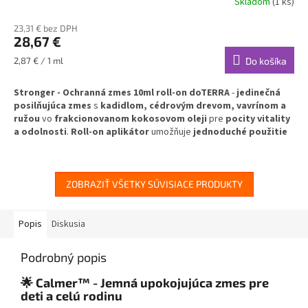
Skladom
(1 ks)
23,31 € bez DPH
28,67 €
Jednotková
2,87 € / 1 ml
Do košíka
cena:
Stronger - Ochranná zmes 10ml roll-on doTERRA
-
jedinečná
posilňujúca zmes
s
kadidlom, cédrovým drevom, vavrínom a
ružou
vo
frakcionovanom kokosovom oleji
pre
pocity vitality
a odolnosti
.
Roll-on aplikátor
umožňuje
jednoduché použitie
pre
podporu zdravého vzhľadu pokožky
a
povzbudzujúcu
aromaterapiu
.
✅
Posilňujúca ochranná zmes
- kadidlo, cédrové drevo, vavrín,
ZOBRAZIŤ VŠETKY SÚVISIACE PRODUKTY
ruža
✅
Už nariedená v kokosovom oleji
- bezpečná aplikácia na
pokožku
Popis
Diskusia
✅
Roll-on aplikátor
- praktické a presné dávkovanie
✅
Podpora vitality
- pocity zdravia a odolnosti
Podrobný popis
✅
Zdravý vzhľad pokožky
- upokojenie a regenerácia
🌟 Calmer™ - Jemná upokojujúca zmes pre
Váš spojenec pre pocity sily, vitality a prirodzenej odolnosti!
deti a celú rodinu