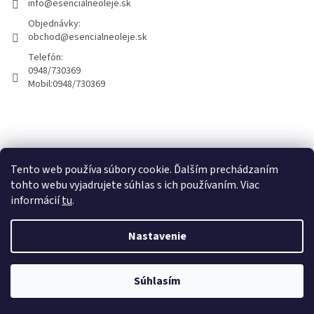
info@esencialneoleje.sk
Objednávky:
obchod@esencialneoleje.sk
Telefón:
0948/730369
Mobil:
0948/730369
Info o esenciálných olejoch
Tento web používa súbory cookie. Ďalším prechádzaním
tohto webu vyjadrujete súhlas s ich používaním. Viac
informácií
tu
.
Vytvoril Shoptet
Nastavenie
Copyright 2026
Esenciálne oleje - Dary zeme
. Všetky práva
Súhlasím
vyhradené.