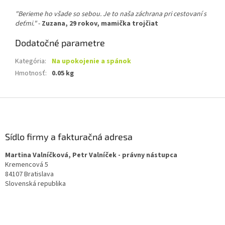
"Berieme ho všade so sebou. Je to naša záchrana pri cestovaní s
deťmi."
-
Zuzana, 29 rokov, mamička trojčiat
Dodatočné parametre
Kategória
:
Na upokojenie a spánok
Hmotnosť
:
0.05 kg
Z
á
p
ä
Sídlo firmy a fakturačná adresa
t
Martina Valníčková, Petr Valníček - právny nástupca
i
Kremencová 5
e
84107 Bratislava
Slovenská republika