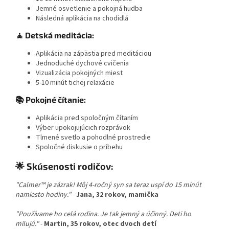
Jemné osvetlenie a pokojná hudba
Následná aplikácia na chodidlá
🧘 Detská meditácia:
Aplikácia na zápästia pred meditáciou
Jednoduché dychové cvičenia
Vizualizácia pokojných miest
5-10 minút tichej relaxácie
📚 Pokojné čítanie:
Aplikácia pred spoločným čítaním
Výber upokojujúcich rozprávok
Tlmené svetlo a pohodlné prostredie
Spoločné diskusie o príbehu
🌟 Skúsenosti rodičov:
"Calmer™ je zázrak! Môj 4-ročný syn sa teraz uspí do 15 minút
namiesto hodiny."
-
Jana, 32 rokov, mamička
"Používame ho celá rodina. Je tak jemný a účinný. Deti ho
milujú."
-
Martin, 35 rokov, otec dvoch detí