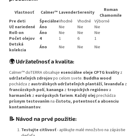
Roman
Vlastnosť
Calmer™
Lavender
Serenity
Chamomile
Pre deti
Špeciálne
Vhodné
Vhodné
Výborné
Už nariedené
Áno
Nie
Nie
Nie
Roll-on
Áno
Nie
Nie
Nie
Počet olejov
4
1
6
1
Detská
Áno
Nie
Nie
Nie
kolekcia
🌍 Udržateľnosť a kvalita:
Calmer™ doTERRA obsahuje
esenciálne oleje CPTG kvality
z
udržateľných zdrojov
po celom svete.
Buddha wood
pochádza z
austrálskych udržateľných plantáží
,
levanduľa
z
francúzskych polí
,
kananga
z
tropických regiónov
a
harmanček
z
európskych fariem
.
Každý olej
prechádza
prísnym testovaním
na
čistotu, potentnosť a absenciu
kontaminantov
.
📝 Návod na prvé použitie:
Testujte citlivosť
- aplikujte malé množstvo na zápästie
dieťaťa