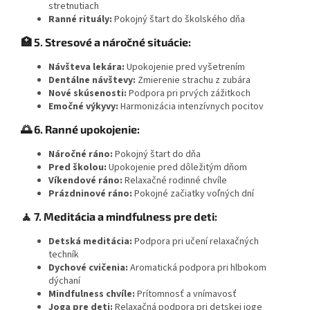
stretnutiach
Ranné rituály:
Pokojný štart do školského dňa
🏥 5. Stresové a náročné situácie:
Návšteva lekára:
Upokojenie pred vyšetrením
Dentálne návštevy:
Zmierenie strachu z zubára
Nové skúsenosti:
Podpora pri prvých zážitkoch
Emočné výkyvy:
Harmonizácia intenzívnych pocitov
🌅 6. Ranné upokojenie:
Náročné ráno:
Pokojný štart do dňa
Pred školou:
Upokojenie pred dôležitým dňom
Víkendové ráno:
Relaxačné rodinné chvíle
Prázdninové ráno:
Pokojné začiatky voľných dní
🧘 7. Meditácia a mindfulness pre deti:
Detská meditácia:
Podpora pri učení relaxačných
techník
Dychové cvičenia:
Aromatická podpora pri hlbokom
dýchaní
Mindfulness chvíle:
Prítomnosť a vnímavosť
Joga pre deti:
Relaxačná podpora pri detskej joge