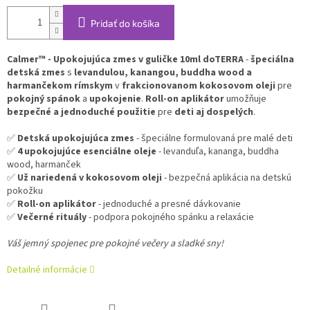
Pridať do košíka
Calmer™ - Upokojujúca zmes v guličke 10ml doTERRA
-
špeciálna
detská zmes
s
levandulou, kanangou, buddha wood a
harmančekom rímskym
v
frakcionovanom kokosovom oleji
pre
pokojný spánok
a
upokojenie
.
Roll-on aplikátor
umožňuje
bezpečné a jednoduché použitie
pre
deti aj dospelých
.
✅
Detská upokojujúca zmes
- špeciálne formulovaná pre malé deti
✅
4 upokojujúce esenciálne oleje
- levanduľa, kananga, buddha
wood, harmanček
✅
Už nariedená v kokosovom oleji
- bezpečná aplikácia na detskú
pokožku
✅
Roll-on aplikátor
- jednoduché a presné dávkovanie
✅
Večerné rituály
- podpora pokojného spánku a relaxácie
Váš jemný spojenec pre pokojné večery a sladké sny!
Detailné informácie