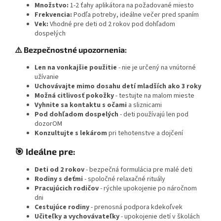
Množstvo:
1-2 ťahy aplikátora na požadované miesto
Frekvencia:
Podľa potreby, ideálne večer pred spaním
Vek:
Vhodné pre deti od 2 rokov pod dohľadom
dospelých
⚠️ Bezpečnostné upozornenia:
Len na vonkajšie použitie
- nie je určený na vnútorné
užívanie
Uchovávajte mimo dosahu detí mladších ako 3 roky
Možná citlivosť pokožky
- testujte na malom mieste
Vyhnite sa kontaktu s očami
a sliznicami
Pod dohľadom dospelých
- deti používajú len pod
dozorOM
Konzultujte s lekárom
pri tehotenstve a dojčení
🎯 Ideálne pre:
Deti od 2 rokov
- bezpečná formulácia pre malé deti
Rodiny s deťmi
- spoločné relaxačné rituály
Pracujúcich rodičov
- rýchle upokojenie po náročnom
dni
Cestujúce rodiny
- prenosná podpora kdekoľvek
Učiteľky a vychovávateľky
- upokojenie detí v školách