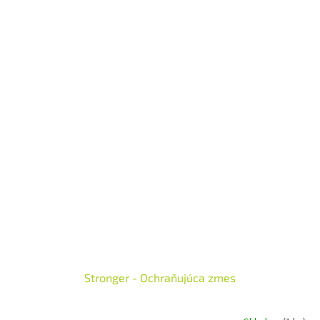
spoločne pomáhajú navodiť pohodlie po konzumácii výdatného
jedla. Zmes Tamer, ako súčasť kolekcie pre deti doTERRA, je
ideálna pre deti aj dospelých.
Stronger - Ochraňujúca zmes