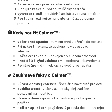
Začnite večer
- prvé použitie pred spaním
Sledujte reakcie
- pozorujte účinky na dieťa
Vytvorte rituál
- pravidelná aplikácia v rovnakom čase
Postupne rozširujte
- pridajte ranné alebo denné
použitie
🏥 Kedy použiť Calmer™:
Večer pred spaním
- 30 minút pred uložením do postele
Pri úzkosti
- okamžité upokojenie v stresových
situáciách
Počas cestovania
- upokojenie v cudzom prostredí
Pred dôležitými udalosťami
- podpora sebavedomia
Po náročnom dni
- relaxácia a uvoľnenie napätia
🌿 Zaujímavé fakty o Calmer™:
Súčasť detskej kolekcie
- špeciálne navrhnuté pre deti
Buddha wood
- vzácny austrálsky olej tradične
používaný na meditáciu
Už nariedené
- správna koncentrácia pre bezpečné
použitie
Roll-on aplikátor
- prvý detský produkt doTERRA v tejto