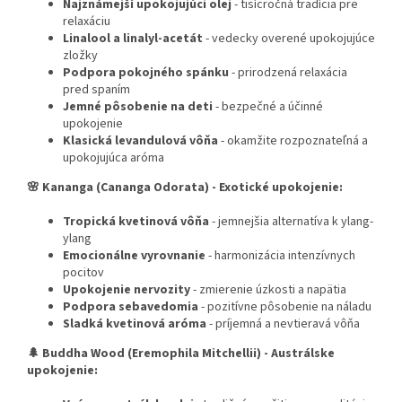
Najznámejší upokojujúci olej
- tisícročná tradícia pre
relaxáciu
Linalool a linalyl-acetát
- vedecky overené upokojujúce
zložky
Podpora pokojného spánku
- prirodzená relaxácia
pred spaním
Jemné pôsobenie na deti
- bezpečné a účinné
upokojenie
Klasická levandulová vôňa
- okamžite rozpoznateľná a
upokojujúca aróma
🌸 Kananga (Cananga Odorata) - Exotické upokojenie:
Tropická kvetinová vôňa
- jemnejšia alternatíva k ylang-
ylang
Emocionálne vyrovnanie
- harmonizácia intenzívnych
pocitov
Upokojenie nervozity
- zmierenie úzkosti a napätia
Podpora sebavedomia
- pozitívne pôsobenie na náladu
Sladká kvetinová aróma
- príjemná a nevtieravá vôňa
🌲 Buddha Wood (Eremophila Mitchellii) - Austrálske
upokojenie: