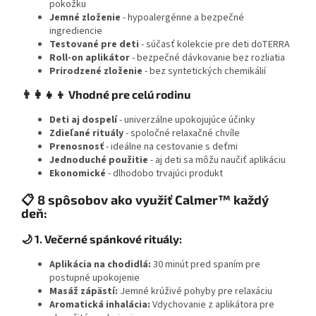
pokožku
Jemné zloženie
- hypoalergénne a bezpečné
ingrediencie
Testované pre deti
- súčasť kolekcie pre deti doTERRA
Roll-on aplikátor
- bezpečné dávkovanie bez rozliatia
Prirodzené zloženie
- bez syntetických chemikálií
👨‍👩‍👧‍👦 Vhodné pre celú rodinu
Deti aj dospelí
- univerzálne upokojujúce účinky
Zdieľané rituály
- spoločné relaxačné chvíle
Prenosnosť
- ideálne na cestovanie s deťmi
Jednoduché použitie
- aj deti sa môžu naučiť aplikáciu
Ekonomické
- dlhodobo trvajúci produkt
📋 8 spôsobov ako využiť Calmer™ každý
deň:
🌙 1. Večerné spánkové rituály:
Aplikácia na chodidlá:
30 minút pred spaním pre
postupné upokojenie
Masáž zápästí:
Jemné krúživé pohyby pre relaxáciu
Aromatická inhalácia:
Vdychovanie z aplikátora pre