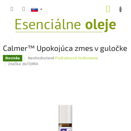
Prejsť
NÁKUP
na
obsah
KOŠÍK
Calmer™ Upokojúca zmes v guločke
Priemerné
Neohodnotené
Podrobnosti hodnotenia
Novinka
hodnotenie
Značka:
doTERRA
produktu
je
0,0
z
5
hviezdičiek.