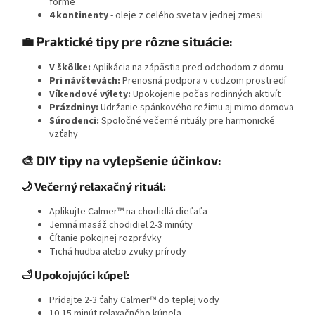
forme
4 kontinenty
- oleje z celého sveta v jednej zmesi
💼 Praktické tipy pre rôzne situácie:
V škôlke:
Aplikácia na zápästia pred odchodom z domu
Pri návštevách:
Prenosná podpora v cudzom prostredí
Víkendové výlety:
Upokojenie počas rodinných aktivít
Prázdniny:
Udržanie spánkového režimu aj mimo domova
Súrodenci:
Spoločné večerné rituály pre harmonické
vzťahy
🎨 DIY tipy na vylepšenie účinkov:
🌙 Večerný relaxačný rituál:
Aplikujte Calmer™ na chodidlá dieťaťa
Jemná masáž chodidiel 2-3 minúty
Čítanie pokojnej rozprávky
Tichá hudba alebo zvuky prírody
🛁 Upokojujúci kúpeľ:
Pridajte 2-3 ťahy Calmer™ do teplej vody
10-15 minút relaxačného kúpeľa