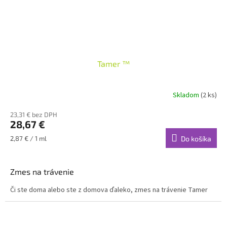
Tamer ™
Skladom
(2 ks)
Priemerné
hodnotenie
23,31 € bez DPH
produktu
28,67 €
je
2,8
Jednotková
2,87 € / 1 ml
Do košíka
z
cena:
5
hviezdičiek.
Zmes na trávenie
Či ste doma alebo ste z domova ďaleko, zmes na trávenie Tamer
musíte mať vždy poruke! Zmes Tamer má jedinečné účinky
esenciálnych olejov CPTG, ako je mäta pieporná, mäta roľná a
zázvor v základe s frakcionovaným kokosovým olejom. Tieto oleje