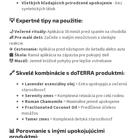
Všetkých hľadajúcich prirodzené upokojenie
- bez
syntetických látok
💡 Expertné tipy na použitie:
🌙 Večerné rituály:
Aplikácia 30 minút pred spaním na chodidlá
👶 Pre malé deti:
Začnite s malým množstvom a sledujte
reakcie
✈️ Cestovanie:
Aplikácia pred nástupom do lietadla alebo auta
🏫 Škola:
Ranná aplikácia na zápästia pre pokojný deň
💆 Masáž:
Jemné krúživé pohyby pre lepšie vstrebanie
🔗 Skvelé kombinácie s doTERRA produktmi:
+ Lavender esenciálny olej
= Extra upokojujúca večerná
starostlivosť
+ Serenity zmes
= Komplexná relaxácia pre celú rodinu
+ Roman Chamomile
= Maximálne jemné upokojenie
+ Fractionated Coconut Oil
= Predĺženie účinkov
masážou
+ Tamer zmes
= Komplexná detská starostlivosť
📊 Porovnanie s inými upokojujúcimi
produktmi: