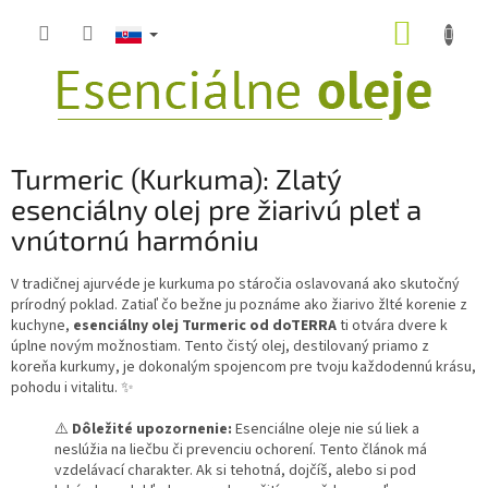
Prejsť
NÁKUP
na
obsah
KOŠÍK
Turmeric (Kurkuma): Zlatý
esenciálny olej pre žiarivú pleť a
vnútornú harmóniu
V tradičnej ajurvéde je kurkuma po stáročia oslavovaná ako skutočný
prírodný poklad. Zatiaľ čo bežne ju poznáme ako žiarivo žlté korenie z
kuchyne,
esenciálny olej Turmeric od doTERRA
ti otvára dvere k
úplne novým možnostiam. Tento čistý olej, destilovaný priamo z
koreňa kurkumy, je dokonalým spojencom pre tvoju každodennú krásu,
pohodu i vitalitu. ✨
⚠️
Dôležité upozornenie:
Esenciálne oleje nie sú liek a
neslúžia na liečbu či prevenciu ochorení. Tento článok má
vzdelávací charakter. Ak si tehotná, dojčíš, alebo si pod