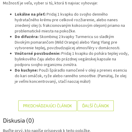
Možností je veľa, vyber si tú, ktorá ti najviac vyhovuje:
Lokálne na pleť:
Pridaj 1 kvapku do svojho denného
hydratačného krému pre celkové rozžiarenie, alebo nanes
zriedený olej (s frakcionovaným kokosovým olejom) priamo na
problematické miesta na pokožke.
Do difuzéra:
Skombinuj 2 kvapky Turmericu so sladkým
Divokým pomarančom (Wild Orange) alebo Ylang Ylang pre
vytvorenie teplej, povzbudzujúcej atmosféry v domácnosti.
Vnútorné povzbudenie:
Pridaj 1 kvapku do pohára teplej vody,
bylinkového čaju alebo do prázdnej vegánskej kapsule na
podporu svojho organizmu zvnútra.
Do kuchyne:
Použi špáradlo namočené v oleji a prenes esenciu
do kari omáčok, ryže alebo ranného smoothie. (Pamätaj, že olej
je veľmi koncentrovaný, stačí naozaj málo!)
PREDCHÁDZAJÚCI ČLÁNOK
ĎALŠÍ ČLÁNOK
Diskusia (0)
Buďte prvý, kto napíše príspevok k tejto položke.