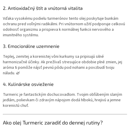
2. Antioxidačný štít a vnútorná vitalita
Vďaka vysokému podielu turmerónov tento olej poskytuje bunkám
ochranu pred voľnými radikálmi. Pri vnútornom užití podporuje celkovú
odolnosť organizmu a prispieva k normálnej funkcii nervového a
imunitného systému.
3. Emocionálne uzemnenie
Teplej, zemitej a korenistej vôni kurkumy sa pripisujú silné
harmonizačné účinky. Ak prežívaš stresujúce obdobie plné zmien, jej
aróma ti pomôže nájsť pevnú pôdu pod nohami a povzbudí tvoju
náladu. 🌿
4. Kulinárske osvieženie
Turmeric je fantastickým dochucovadlom. Tvojim obľúbeným slaným
jedlám, polievkam či zdravým nápojom dodá hlbokú, hrejivú a jemne
korenistú chuť.
Ako olej Turmeric zaradiť do dennej rutiny?