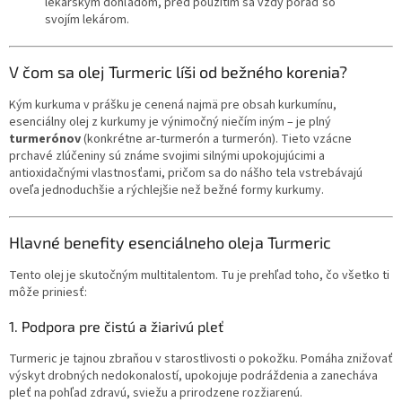
lekárskym dohľadom, pred použitím sa vždy poraď so
svojím lekárom.
V čom sa olej Turmeric líši od bežného korenia?
Kým kurkuma v prášku je cenená najmä pre obsah kurkumínu,
esenciálny olej z kurkumy je výnimočný niečím iným – je plný
turmerónov
(konkrétne ar-turmerón a turmerón). Tieto vzácne
prchavé zlúčeniny sú známe svojimi silnými upokojujúcimi a
antioxidačnými vlastnosťami, pričom sa do nášho tela vstrebávajú
oveľa jednoduchšie a rýchlejšie než bežné formy kurkumy.
Hlavné benefity esenciálneho oleja Turmeric
Tento olej je skutočným multitalentom. Tu je prehľad toho, čo všetko ti
môže priniesť:
1. Podpora pre čistú a žiarivú pleť
Turmeric je tajnou zbraňou v starostlivosti o pokožku. Pomáha znižovať
výskyt drobných nedokonalostí, upokojuje podráždenia a zanecháva
pleť na pohľad zdravú, sviežu a prirodzene rozžiarenú.