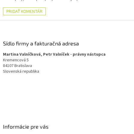
PRIDAŤ KOMENTÁR
Z
á
p
ä
Sídlo firmy a fakturačná adresa
t
Martina Valníčková, Petr Valníček - právny nástupca
i
Kremencová 5
e
84107 Bratislava
Slovenská republika
Informácie pre vás