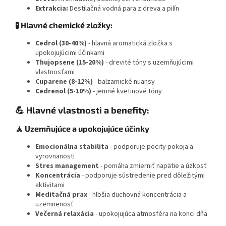
Extrakcia:
Destilačná vodná para z dreva a pilín
🧪 Hlavné chemické zložky:
Cedrol (30-40%)
- hlavná aromatická zložka s
upokojujúcimi účinkami
Thujopsene (15-20%)
- drevité tóny s uzemňujúcimi
vlastnosťami
Cuparene (8-12%)
- balzamické nuansy
Cedrenol (5-10%)
- jemné kvetinové tóny
💪 Hlavné vlastnosti a benefity:
🧘 Uzemňujúce a upokojujúce účinky
Emocionálna stabilita
- podporuje pocity pokoja a
vyrovnanosti
Stres management
- pomáha zmierniť napätie a úzkosť
Koncentrácia
- podporuje sústredenie pred dôležitými
aktivitami
Meditačná prax
- hlbšia duchovná koncentrácia a
uzemnenosť
Večerná relaxácia
- upokojujúca atmosféra na konci dňa