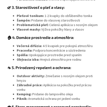
🌿 3. Starostlivosť o pleť a vlasy:
Pleťové tonikum:
1-2 kvapky do obľúbeného tonika
Šampón:
Pridanie do vlasovej starostlivosti
Problematická pleť:
Cielená aplikácia s nosným olejom
Vlasové masky:
Výživa pokožky hlavy a vlasov
🏠 4. Domáce prostredie a atmosféra:
Večerná difúzia:
4-5 kvapiek pre pokojnú atmosféru
Pracovňa:
Podpora koncentrácie a sústredenia
Spálňa:
Upokojujúce prostredie pred spaním
Obývacia izba:
Hrejivá atmosféra pre rodinu
🦟 5. Prirodzený repelent a ochrana:
Outdoor aktivity:
Zmiešanie s nosným olejom proti
hmyzu
Záhradné práce:
Aplikácia na pokožku pred prácou
vonku
Kemping:
Pridanie do lampového oleja
Piknik:
Aromatická ochrana pri jedení vonku
💼 6. Stres management a pracovné prostredie: