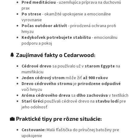
Pred meditáciou
- uzemňujúca príprava na duchovnú
prax
Po strese
- okamžité upokojenie a emocionálne
vyrovnanie
Počas outdoor aktivít
- prirodzená ochrana proti
hmyzu
Kedykoľvek potrebujete stabilitu
- emocionálnu
podporu a pokoj
🌲 Zaujímavé fakty o Cedarwood:
Cédrové drevo
sa používalo už v
starom Egypte
na
mumifikáciu
Jeden cédrový strom
môže žiť
až 900 rokov
Drevo cédrového stromu
je
prirodzene odpudivé
voči hmyzu
Aróma cédrového dreva
sa
dlho zachováva
v textíliách
Starí Gréci
používali cédrové drevo na
stavbu lodí
pre
jeho odolnosť
💼 Praktické tipy pre rôzne situácie:
Cestovanie:
Malá fľaštička do príručnej batožiny pre
upokojenie