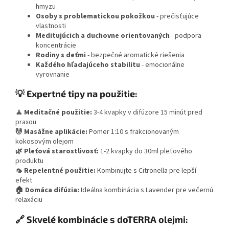
hmyzu
Osoby s problematickou pokožkou
- prečisťujúce
vlastnosti
Meditujúcich a duchovne orientovaných
- podpora
koncentrácie
Rodiny s deťmi
- bezpečné aromatické riešenia
Každého hľadajúceho stabilitu
- emocionálne
vyrovnanie
💡 Expertné tipy na použitie:
🧘 Meditačné použitie:
3-4 kvapky v difúzore 15 minút pred
praxou
💆 Masážne aplikácie:
Pomer 1:10 s frakcionovaným
kokosovým olejom
🌿 Pleťová starostlivosť:
1-2 kvapky do 30ml pleťového
produktu
🦟 Repelentné použitie:
Kombinujte s Citronella pre lepší
efekt
🏠 Domáca difúzia:
Ideálna kombinácia s Lavender pre večernú
relaxáciu
🔗 Skvelé kombinácie s doTERRA olejmi: