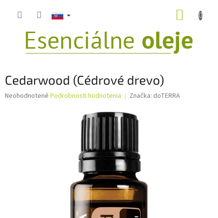
Prejsť
NÁKUP
na
obsah
KOŠÍK
Cedarwood (Cédrové drevo)
Priemerné
Neohodnotené
Podrobnosti hodnotenia
Značka:
doTERRA
hodnotenie
produktu
je
0,0
z
5
hviezdičiek.