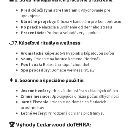
Pred dôležitými stretnutiami:
Vdychovanie pre
upokojenie
Náročné projekty:
Difúzia v kancelárii pre koncentráciu
Po práci:
Relaxácia a uvoľnenie od denného stresu
Prezentácie:
Podpora sebadôvery a pokoja
🛁 7. Kúpeľové rituály a wellness:
Aromatické kúpele:
5-8 kvapiek s kúpeľovou soľou
Sauny:
Pridanie na horúce kamene (riedené)
Foot soak:
Relaxačná kúpeľ chodidiel
Spa procedúry:
Domáce wellness rituály
🌲 8. Sezónne a špeciálne použitie:
Jesenné večery:
Hrejivá atmosféra v chladných dňoch
Zimné mesiace:
Upokojujúca difúzia počas dlhých nocí
Jarné čistenie:
Pridanie do domácich čistiacich
prostriedkov
Letné večery:
Prirodzená ochrana proti hmyzu
🏆 Výhody Cedarwood doTERRA: