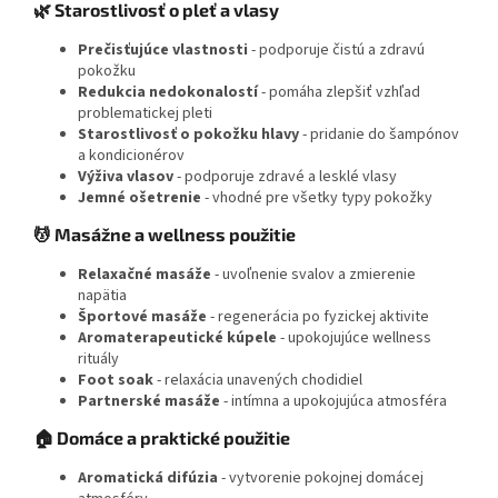
🌿 Starostlivosť o pleť a vlasy
Prečisťujúce vlastnosti
- podporuje čistú a zdravú
pokožku
Redukcia nedokonalostí
- pomáha zlepšiť vzhľad
problematickej pleti
Starostlivosť o pokožku hlavy
- pridanie do šampónov
a kondicionérov
Výživa vlasov
- podporuje zdravé a lesklé vlasy
Jemné ošetrenie
- vhodné pre všetky typy pokožky
💆 Masážne a wellness použitie
Relaxačné masáže
- uvoľnenie svalov a zmierenie
napätia
Športové masáže
- regenerácia po fyzickej aktivite
Aromaterapeutické kúpele
- upokojujúce wellness
rituály
Foot soak
- relaxácia unavených chodidiel
Partnerské masáže
- intímna a upokojujúca atmosféra
🏠 Domáce a praktické použitie
Aromatická difúzia
- vytvorenie pokojnej domácej