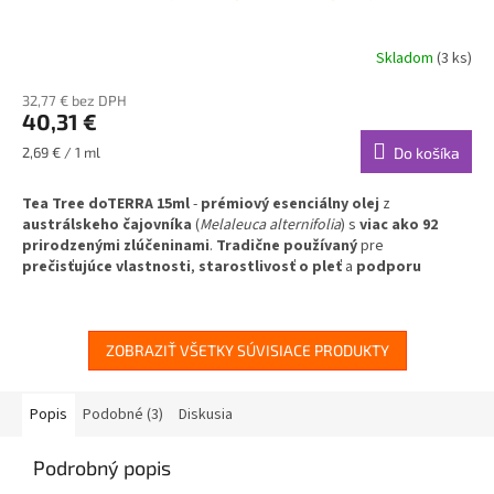
Skladom
(3 ks)
Priemerné
hodnotenie
32,77 € bez DPH
produktu
40,31 €
je
5,0
Jednotková
2,69 € / 1 ml
Do košíka
z
cena:
5
Tea Tree doTERRA 15ml
-
prémiový esenciálny olej
z
hviezdičiek.
austrálskeho čajovníka
(
Melaleuca alternifolia
) s
viac ako 92
prirodzenými zlúčeninami
.
Tradične používaný
pre
prečisťujúce vlastnosti
,
starostlivosť o pleť
a
podporu
zdravých nechtov
.
Univerzálny olej
pre
aromaterapiu
a
kozmetické použitie
.
✅
Prečisťujúce vlastnosti
- tradičné použitie pre čistú pokožku
ZOBRAZIŤ VŠETKY SÚVISIACE PRODUKTY
✅
Starostlivosť o pleť
- podporuje zdravý vzhľad pleti
✅
Podpora zdravých nechtov
- starostlivosť o nechty rúk a nôh
✅
Upokojenie po holení
- jemné ukľudnenie podráždenia
Popis
Podobné (3)
Diskusia
✅
Aromatická difúzia
- osviežujúca a čistiaca atmosféra
Podrobný popis
Váš prirodzený spojenec pre dennú starostlivosť o pleť. Čajovník,