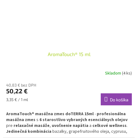
AromaTouch® 15 ml
Skladom
(4 ks)
40,83 € bez DPH
50,22 €
Jednotková
3,35 € / 1 ml
Do košíka
cena:
AromaTouch® masážna zmes doTERRA 15ml
-
profesionálna
masážna zmes
s
6 starostlivo vybraných esenciálnych olejov
pre
relaxačné masáže
,
uvoľnenie napätia
a
celkové wellness
.
Jedinečná kombinácia
bazalky, grapefruitového oleja, cyprusu,
majorána, mäty piepornej a levandule pre
dokonalú masážnu