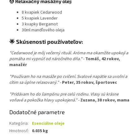
💆 Relaxačný masážny olej:
8 kvapiek Cedarwood
5 kvapiek Lavender
3 kvapky Bergamot
30ml mandľového oleja
🌟 Skúsenosti používateľov:
"Cedarwood je môj večerný rituál. Aróma ma okamžite upokojí a
pomáha mi vypnúť od náročného dňa."
-
Tomáš, 42 rokov,
manažér
"Používam ho na masáže po cvičení. Svalové napätie sa uvoľní a
cítim sa úplne relaxovaný."
-
Peter, 35 rokov, športovec
"Pridávam ho do šampónu pre celú rodinu. Vlasy sú krásne
voňavé a pokožka hlavy upokojená."
-
Zuzana, 38 rokov, mama
Dodatočné parametre
Kategória
:
Esenciálne oleje
Hmotnosť
:
0.035 kg