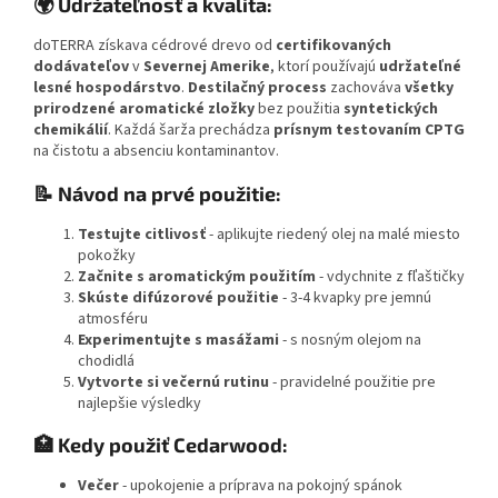
🌍 Udržateľnosť a kvalita:
doTERRA získava cédrové drevo od
certifikovaných
dodávateľov
v
Severnej Amerike
, ktorí používajú
udržateľné
lesné hospodárstvo
.
Destilačný process
zachováva
všetky
prirodzené aromatické zložky
bez použitia
syntetických
chemikálií
. Každá šarža prechádza
prísnym testovaním CPTG
na čistotu a absenciu kontaminantov.
📝 Návod na prvé použitie:
Testujte citlivosť
- aplikujte riedený olej na malé miesto
pokožky
Začnite s aromatickým použitím
- vdychnite z fľaštičky
Skúste difúzorové použitie
- 3-4 kvapky pre jemnú
atmosféru
Experimentujte s masážami
- s nosným olejom na
chodidlá
Vytvorte si večernú rutinu
- pravidelné použitie pre
najlepšie výsledky
🏥 Kedy použiť Cedarwood:
Večer
- upokojenie a príprava na pokojný spánok