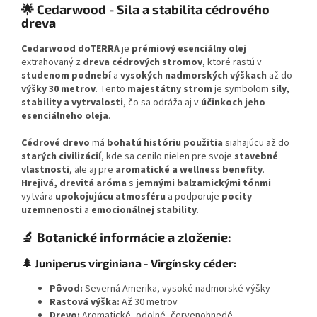
ktorý skutočne čistí!
🌟 Cedarwood - Sila a stabilita cédrového
dreva
Cedarwood doTERRA
je
prémiový esenciálny olej
extrahovaný z
dreva cédrových stromov
, ktoré rastú v
studenom podnebí
a
vysokých nadmorských výškach
až do
výšky 30 metrov
. Tento
majestátny strom
je symbolom
sily,
stability a vytrvalosti
, čo sa odráža aj v
účinkoch jeho
esenciálneho oleja
.
Cédrové drevo
má
bohatú históriu použitia
siahajúcu až do
starých civilizácií
, kde sa cenilo nielen pre svoje
stavebné
vlastnosti
, ale aj pre
aromatické a wellness benefity
.
Hrejivá, drevitá aróma
s
jemnými balzamickými tónmi
vytvára
upokojujúcu atmosféru
a podporuje
pocity
uzemnenosti
a
emocionálnej stability
.
🔬 Botanické informácie a zloženie:
🌲 Juniperus virginiana - Virgínsky céder:
Pôvod:
Severná Amerika, vysoké nadmorské výšky
Rastová výška:
Až 30 metrov
Drevo:
Aromatické, odolné, červenohnedé