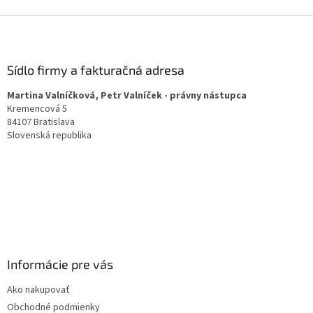
Z
á
p
ä
Sídlo firmy a fakturačná adresa
t
Martina Valníčková, Petr Valníček - právny nástupca
i
Kremencová 5
e
84107 Bratislava
Slovenská republika
Informácie pre vás
Ako nakupovať
Obchodné podmienky