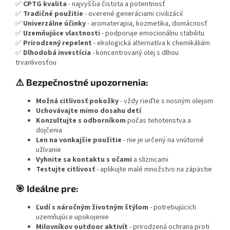
✅
CPTG kvalita
- najvyššia čistota a potentnosť
✅
Tradičné použitie
- overené generáciami civilizácií
✅
Univerzálne účinky
- aromaterapia, kozmetika, domácnosť
✅
Uzemňujúce vlastnosti
- podporuje emocionálnu stabilitu
✅
Prirodzený repelent
- ekologická alternatíva k chemikáliám
✅
Dlhodobá investícia
- koncentrovaný olej s dlhou
trvanlivosťou
⚠️ Bezpečnostné upozornenia:
Možná citlivosť pokožky
- vždy rieďte s nosným olejom
Uchovávajte mimo dosahu detí
Konzultujte s odborníkom
počas tehotenstva a
dojčenia
Len na vonkajšie použitie
- nie je určený na vnútorné
užívanie
Vyhnite sa kontaktu s očami
a sliznicami
Testujte citlivosť
- aplikujte malé množstvo na zápästie
🎯 Ideálne pre:
Ľudí s náročným životným štýlom
- potrebujúcich
uzemňujúce upokojenie
Milovníkov outdoor aktivít
- prirodzená ochrana proti