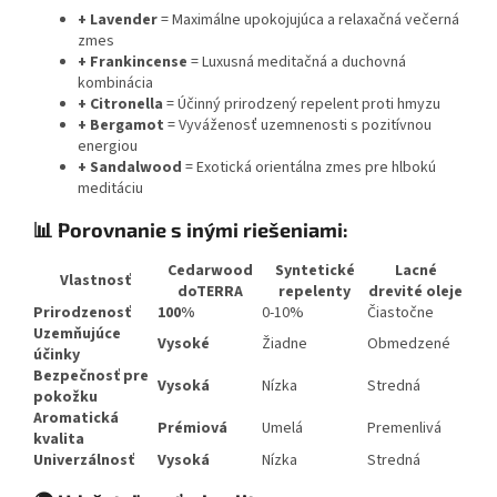
+ Lavender
= Maximálne upokojujúca a relaxačná večerná
zmes
+ Frankincense
= Luxusná meditačná a duchovná
kombinácia
+ Citronella
= Účinný prirodzený repelent proti hmyzu
+ Bergamot
= Vyváženosť uzemnenosti s pozitívnou
energiou
+ Sandalwood
= Exotická orientálna zmes pre hlbokú
meditáciu
📊 Porovnanie s inými riešeniami:
Cedarwood
Syntetické
Lacné
Vlastnosť
doTERRA
repelenty
drevité oleje
Prirodzenosť
100%
0-10%
Čiastočne
Uzemňujúce
Vysoké
Žiadne
Obmedzené
účinky
Bezpečnosť pre
Vysoká
Nízka
Stredná
pokožku
Aromatická
Prémiová
Umelá
Premenlivá
kvalita
Univerzálnosť
Vysoká
Nízka
Stredná