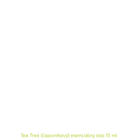
skúsenosť
.
✅
6 prémiových olejov
- bazalka, grapefruit, cyprus, majorán,
mäta, levanduľa
✅
Profesionálna masážna zmes
- vyvinutá pre AromaTouch
techniku
✅
Uvoľnenie napätia
- relaxácia unavených svalov a mysle
✅
Univerzálne použitie
- masáže, kúpele, difúzor, aromaterapia
✅
Svieža mätová vôňa
- príjemná a povznášajúca aróma
Váš profesionálny partner pre relaxačné masáže a wellness rituály!
Tea Tree (čajovníkový) esenciálny olej 15 ml