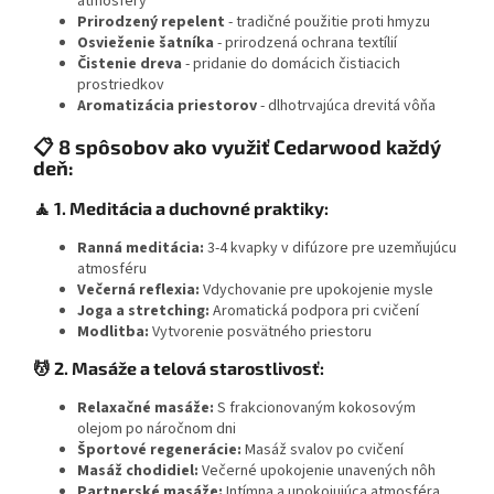
atmosféry
Prirodzený repelent
- tradičné použitie proti hmyzu
Osvieženie šatníka
- prirodzená ochrana textílií
Čistenie dreva
- pridanie do domácich čistiacich
prostriedkov
Aromatizácia priestorov
- dlhotrvajúca drevitá vôňa
📋 8 spôsobov ako využiť Cedarwood každý
deň:
🧘 1. Meditácia a duchovné praktiky:
Ranná meditácia:
3-4 kvapky v difúzore pre uzemňujúcu
atmosféru
Večerná reflexia:
Vdychovanie pre upokojenie mysle
Joga a stretching:
Aromatická podpora pri cvičení
Modlitba:
Vytvorenie posvätného priestoru
💆 2. Masáže a telová starostlivosť:
Relaxačné masáže:
S frakcionovaným kokosovým
olejom po náročnom dni
Športové regenerácie:
Masáž svalov po cvičení
Masáž chodidiel:
Večerné upokojenie unavených nôh
Partnerské masáže:
Intímna a upokojujúca atmosféra