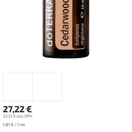
27,22 €
22,13 € bez DPH
Jednotková
1,81 € / 1 ml
cena: