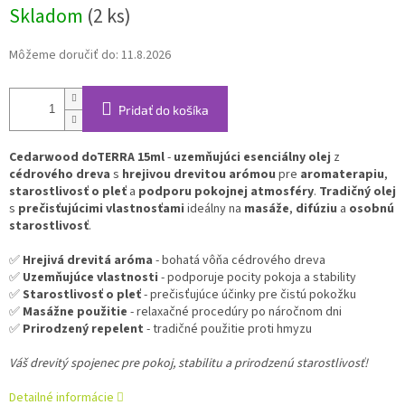
Skladom
(2 ks)
Môžeme doručiť do:
11.8.2026
Pridať do košíka
Cedarwood doTERRA 15ml
-
uzemňujúci esenciálny olej
z
cédrového dreva
s
hrejivou drevitou arómou
pre
aromaterapiu
,
starostlivosť o pleť
a
podporu pokojnej atmosféry
.
Tradičný olej
s
prečisťujúcimi vlastnosťami
ideálny na
masáže
,
difúziu
a
osobnú
starostlivosť
.
✅
Hrejivá drevitá aróma
- bohatá vôňa cédrového dreva
✅
Uzemňujúce vlastnosti
- podporuje pocity pokoja a stability
✅
Starostlivosť o pleť
- prečisťujúce účinky pre čistú pokožku
✅
Masážne použitie
- relaxačné procedúry po náročnom dni
✅
Prirodzený repelent
- tradičné použitie proti hmyzu
Váš drevitý spojenec pre pokoj, stabilitu a prirodzenú starostlivosť!
Detailné informácie