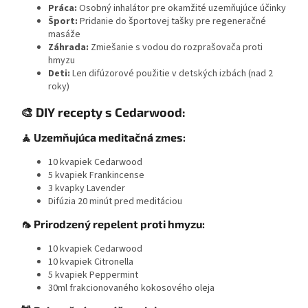
Práca:
Osobný inhalátor pre okamžité uzemňujúce účinky
Šport:
Pridanie do športovej tašky pre regeneračné
masáže
Záhrada:
Zmiešanie s vodou do rozprašovača proti
hmyzu
Deti:
Len difúzorové použitie v detských izbách (nad 2
roky)
🎨 DIY recepty s Cedarwood:
🧘 Uzemňujúca meditačná zmes:
10 kvapiek Cedarwood
5 kvapiek Frankincense
3 kvapky Lavender
Difúzia 20 minút pred meditáciou
🦟 Prirodzený repelent proti hmyzu:
10 kvapiek Cedarwood
10 kvapiek Citronella
5 kvapiek Peppermint
30ml frakcionovaného kokosového oleja