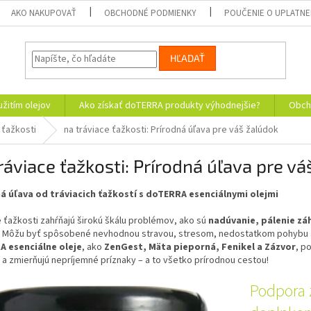
AKO NAKUPOVAŤ
OBCHODNÉ PODMIENKY
POUČENIE O UPLATNE
HĽADAŤ
žitím olejov
Ako získať doTERRA produkty výhodnejšie?
Obch
 ťažkosti
na tráviace ťažkosti: Prírodná úľava pre váš žalúdok
ráviace ťažkosti: Prírodná úľava pre v
á úľava od tráviacich ťažkostí s doTERRA esenciálnymi olejmi
 ťažkosti zahŕňajú širokú škálu problémov, ako sú
nadúvanie, pálenie záh
. Môžu byť spôsobené nevhodnou stravou, stresom, nedostatkom pohybu a
 esenciálne oleje
, ako
ZenGest, Mäta pieporná, Fenikel a Zázvor
, p
 a zmierňujú nepríjemné príznaky – a to všetko prírodnou cestou!
Podpora 