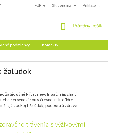
EUR
Slovenčina
NÍ PRÁVA SPOTREBITEĽA NA ODSTÚPENIE OD ZMLUVY
Prihlásenie
DODACIE PODMIEN
NÁKUPNÝ
Prázdny košík
KOŠÍK
odné podmienky
Kontakty
áš žalúdok
y, žalúdočné kŕče, nevoľnosť, zápcha či
lebo nerovnováhou v črevnej mikroflóre.
omáhajú upokojiť žalúdok, podporujú zdravé
zdravého trávenia s výživovými