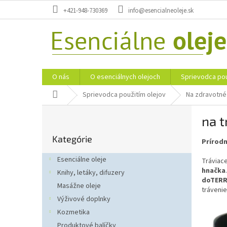
Prejsť
+421-948-730369
info@esencialneoleje.sk
na
obsah
O nás
O esenciálnych olejoch
Sprievodca pou
Domov
Sprievodca použitím olejov
Na zdravotné
B
na t
o
Preskočiť
č
Kategórie
kategórie
Prírodn
n
ý
Esenciálne oleje
Tráviace
p
hnačka
Knihy, letáky, difuzery
a
doTERRA
Masážne oleje
n
trávenie
e
Výživové doplnky
V
l
Kozmetika
ý
Produktové balíčky