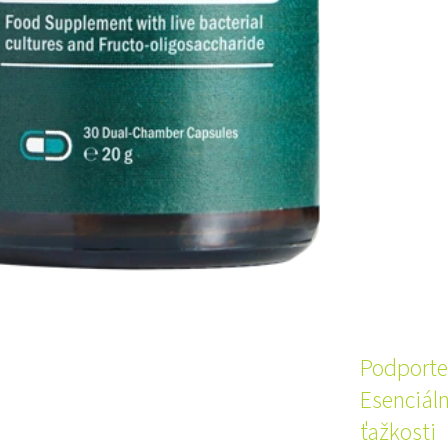
Podporte 
Esenciál
ťažkosti