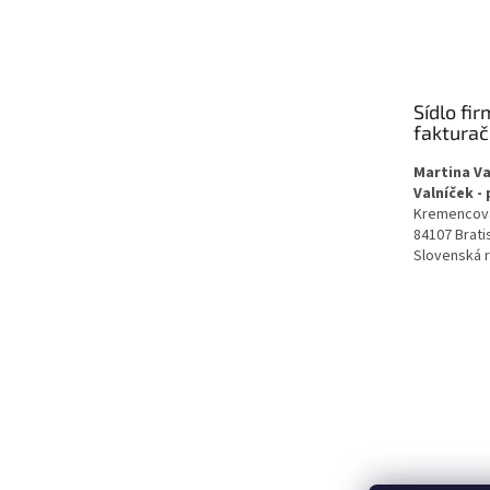
á
p
ä
t
Sídlo fir
i
faktura
e
Martina Va
Valníček -
Kremencov
84107 Brati
Slovenská 