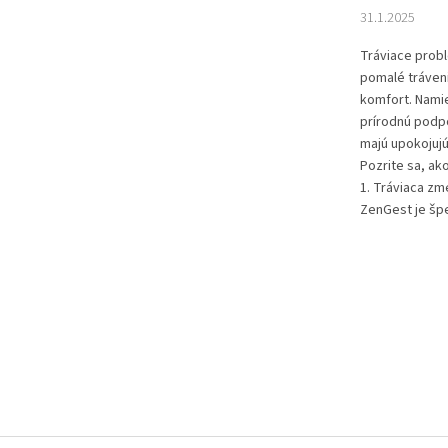
31.1.2025
Tráviace probl
pomalé tráven
komfort. Nami
prírodnú podp
majú upokojujú
Pozrite sa, a
1. Tráviaca z
ZenGest je špe
O
v
l
á
d
a
c
i