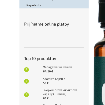
p
Repelenty
i
s
č
l
Prijímame online platby
á
n
k
o
v
Top 10 produktov
Madagaskarská vanilka
64,10 €
Adaptiv™ Kapsule
58 €
Dvojkomorové kurkumové
kapsuly (Turmeric)
65 €