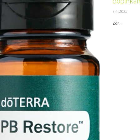
doplnka
7.4.2025
Zdr...