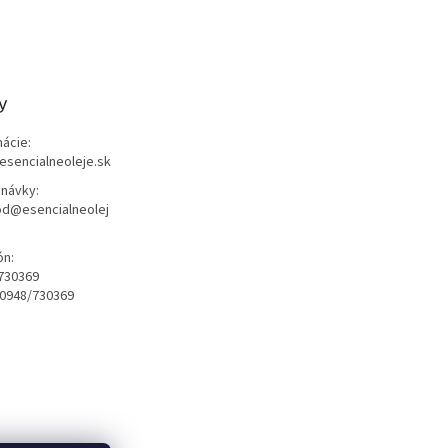
y
mácie:
esencialneoleje.sk
návky:
d@esencialneolej
ón:
730369
0948/730369