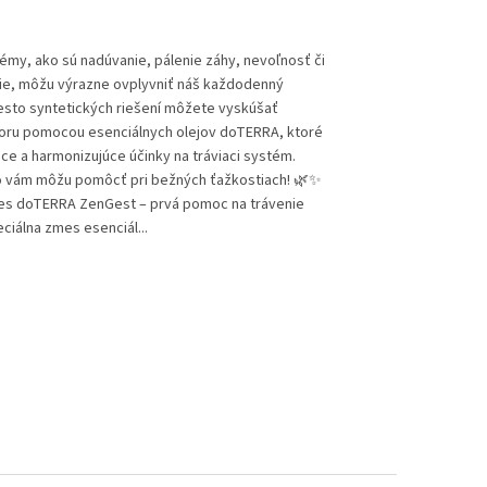
émy, ako sú nadúvanie, pálenie záhy, nevoľnosť či
ie, môžu výrazne ovplyvniť náš každodenný
esto syntetických riešení môžete vyskúšať
oru pomocou esenciálnych olejov doTERRA, ktoré
ce a harmonizujúce účinky na tráviaci systém.
ko vám môžu pomôcť pri bežných ťažkostiach! 🌿✨
mes doTERRA ZenGest – prvá pomoc na trávenie
ciálna zmes esenciál...