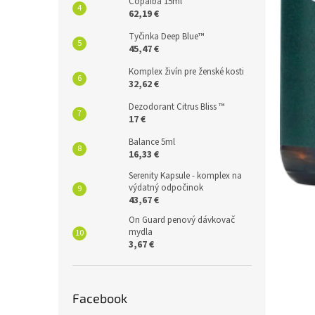
Copaiba 15ml
62,19 €
Tyčinka Deep Blue™
45,47 €
Komplex živín pre ženské kosti
32,62 €
Dezodorant Citrus Bliss ™
17 €
Balance 5ml
16,33 €
Serenity Kapsule - komplex na
výdatný odpočinok
43,67 €
On Guard penový dávkovač
mydla
3,67 €
Facebook