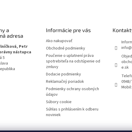
e
p
r
v
k
my a
Informácie pre vás
Kontakt
y
čná adresa
v
Ako nakupovať
Infor
ý
lníčková, Petr
info@
p
Obchodné podmienky
 právny nástupca
i
Poučenie o uplatnení práva
Objed
á 5
s
spotrebiteľa na odstúpenie od
obcho
slava
u
zmluvy
e.sk
republika
Dodacie podmienky
Telef
Reklamačný poriadok
0948/
Mobil:
Podmienky ochrany osobných
údajov
Súbory cookie
Súhlas s prihlásením k odberu
noviniek