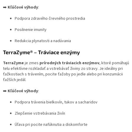
➡️
Kľúčové výhody
:
Podpora zdravého črevného prostredia
Posilnenie imunity
Redukcia plynatosti a nadúvania
TerraZyme® – Tráviace enzýmy
TerraZyme
je zmes
prírodných tráviacich enzýmov
, ktoré pomáhajú
telu efektívne rozkladať a vstrebávať živiny zo stravy. Je ideálny pri
ťažkostiach s trávením, pocite ťažoby po jedle alebo pri konzumácii
ťažších jedál.
➡️
Kľúčové výhody
:
Podpora trávenia bielkovín, tukov a sacharidov
Zlepšenie vstrebávania živín
Úľava pri pocite nafúknutia a diskomforte