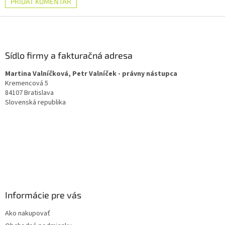
PRIDAŤ KOMENTÁR
Z
á
p
ä
Sídlo firmy a fakturačná adresa
t
Martina Valníčková, Petr Valníček - právny nástupca
i
Kremencová 5
e
84107 Bratislava
Slovenská republika
Informácie pre vás
Ako nakupovať