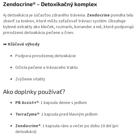
Zendocrine® – Detoxikačný komplex
Aj detoxikácia je súčasťou zdravého trávenia.
Zendocrine
pomáha telu
zbaviť sa toxínov, ktoré môžu zaťažovať tráviaci systém. Obsahuje
bylinné extrakty ako klinček, rozmarín, koriander a iné, ktoré podporujú
prirodzenú detoxikáciu pečene a čriev.
➡️
Kľúčové výhody
:
Podpora prirodzenej detoxikácie
Očista pečene a tráviaceho traktu
Zvýšenie vitality
Ako doplnky používať?
PB Assist+®
: 1 kapsula denne s jedlom
TerraZyme®
: 1 kapsula pred hlavným jedlom
Zendocrine®
: 1 kapsula ráno a večer po dobu 10 dní (pri
detoxikácii)