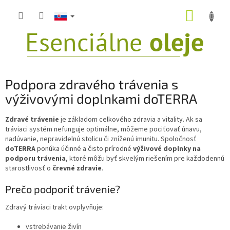
Prejsť
NÁKUP
na
obsah
KOŠÍK
Podpora zdravého trávenia s
výživovými doplnkami doTERRA
Zdravé trávenie
je základom celkového zdravia a vitality. Ak sa
tráviaci systém nefunguje optimálne, môžeme pociťovať únavu,
nadúvanie, nepravidelnú stolicu či zníženú imunitu. Spoločnosť
doTERRA
ponúka účinné a čisto prírodné
výživové doplnky na
podporu trávenia
, ktoré môžu byť skvelým riešením pre každodennú
starostlivosť o
črevné zdravie
.
Prečo podporiť trávenie?
Zdravý tráviaci trakt ovplyvňuje:
vstrebávanie živín