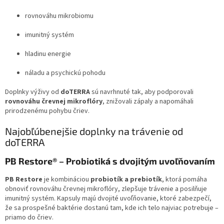
rovnováhu mikrobiomu
imunitný systém
hladinu energie
náladu a psychickú pohodu
Doplnky výživy od
doTERRA
sú navrhnuté tak, aby podporovali
rovnováhu črevnej mikroflóry
, znižovali zápaly a napomáhali
prirodzenému pohybu čriev.
Najobľúbenejšie doplnky na trávenie od
doTERRA
PB Restore® – Probiotiká s dvojitým uvoľňovaním
PB Restore
je kombináciou
probiotík a prebiotík
, ktorá pomáha
obnoviť rovnováhu črevnej mikroflóry, zlepšuje trávenie a posilňuje
imunitný systém. Kapsuly majú dvojité uvoľňovanie, ktoré zabezpečí,
že sa prospešné baktérie dostanú tam, kde ich telo najviac potrebuje –
priamo do čriev.