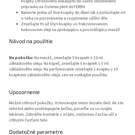
kvapky citrónového eukalyptu do vášho obľúbeného
prípravku na čistenie pleti doTERRA
Naneste jednu až dve kvapky do dlaní rúk a pošúchajte ich
o seba na povznesenie a rozjasnenie vášho dňa
Zmiešajte tri až štyri kvapky vo frakcionovanom
kokosovom oleji na upokojujúcu a povznášajúcu masáž
Návod na použitie
Na pokožku
: Na masáž, zmiešajte 5 kvapiek s 10 ml
základového oleja. Na kúpeľ, zmiešajte 5 kvapiek s 5 ml
základového oleja. Na parfumovanie zmiešajte 1 kvapku s 10
kvapkami základového oleja. Len na vonkajšie použitie.
Upozornenie
Možná citlivosť pokožky. Uchovávajte mimo dosahu detí. Ak ste
tehotná alebo podstupujete liečbu, poraďte sa so svojím
lekárom. Zabráňte kontaktu s očami, vnútornou časťou uší a
citlivými časťami tela.
Dodatočné parametre