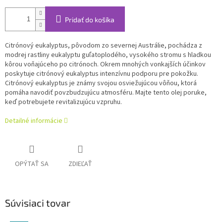
Pridať do košíka
Citrónový eukalyptus, pôvodom zo severnej Austrálie, pochádza z
modrej rastliny eukalyptu guľatoplodého, vysokého stromu s hladkou
kôrou voňajúceho po citrónoch. Okrem mnohých vonkajších účinkov
poskytuje citrónový eukalyptus intenzívnu podporu pre pokožku.
Citrónový eukalyptus je známy svojou osviežujúcou vôňou, ktorá
pomáha navodiť povzbudzujúcu atmosféru. Majte tento olej poruke,
keď potrebujete revitalizujúcu vzpruhu.
Detailné informácie
OPÝTAŤ SA
ZDIEĽAŤ
Súvisiaci tovar