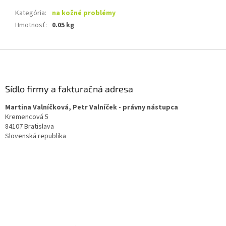
Kategória
:
na kožné problémy
Hmotnosť
:
0.05 kg
Z
á
p
ä
Sídlo firmy a fakturačná adresa
t
Martina Valníčková, Petr Valníček - právny nástupca
i
Kremencová 5
e
84107 Bratislava
Slovenská republika