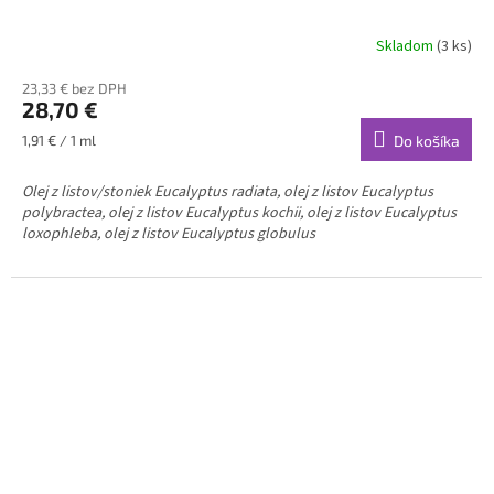
Skladom
(3 ks)
23,33 € bez DPH
28,70 €
Jednotková
1,91 € / 1 ml
Do košíka
cena:
Olej z listov/stoniek Eucalyptus radiata, olej z listov Eucalyptus
polybractea, olej z listov Eucalyptus kochii, olej z listov Eucalyptus
loxophleba, olej z listov Eucalyptus globulus
Eukalyptus, niekedy nazývaný blahovičník, je vždyzelený strom,
ktorý dorastá do výšky 15 metrov. Hlavnými chemickými látkami
Eukalyptu sú eukalyptol a alfaterpineol, vďaka ktorým je tento olej
ideálny na vytvorenie upokojujúceho zážitku z masáže. Eukalyptus
podporuje pri nanesení na pokožku pocity uvoľnenia.