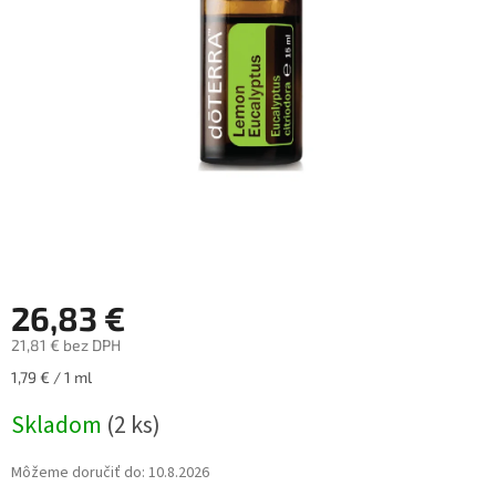
26,83 €
21,81 € bez DPH
Jednotková
1,79 € / 1 ml
cena:
Skladom
(2 ks)
Môžeme doručiť do:
10.8.2026