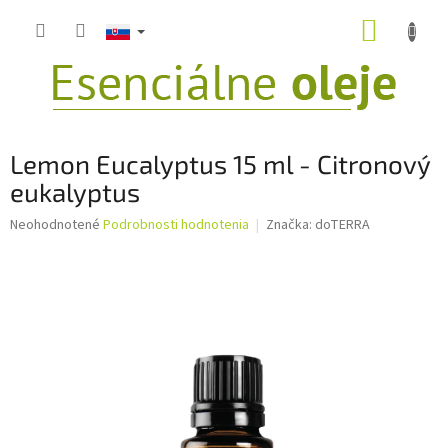
Prejsť
NÁKUP
na
obsah
KOŠÍK
Lemon Eucalyptus 15 ml - Citronový
eukalyptus
Priemerné
Neohodnotené
Podrobnosti hodnotenia
Značka:
doTERRA
hodnotenie
produktu
je
0,0
z
5
hviezdičiek.