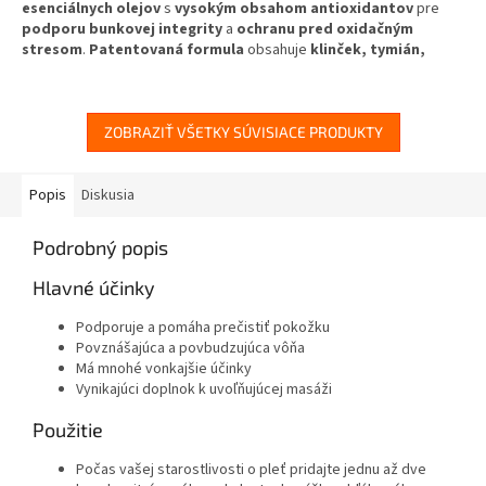
esenciálnych olejov
s
vysokým obsahom antioxidantov
pre
podporu bunkovej integrity
a
ochranu pred oxidačným
stresom
.
Patentovaná formula
obsahuje
klinček, tymián,
kadidlo
a
divoký pomaranč
pre
komplexnú wellness podporu
a
aromaterapeutické účinky
.
✅
Vysoký obsah antioxidantov
- klinček, tymián a divoký
ZOBRAZIŤ VŠETKY SÚVISIACE PRODUKTY
pomaranč
✅
Podporuje bunkovú integritu
- regeneračné vlastnosti
vzácnych olejov
Popis
Diskusia
✅
Ochrana pred oxidačným stresom
- prirodzená antioxidačná
aktivita
Podrobný popis
✅
Patentovaná formula
- expertne vyvinutá kombinácia 8 olejov
✅
Versatilné použitie
- aromaterapia, masáže, wellness rituály
Hlavné účinky
Váš prémiový spojenec pre bunkovú regeneráciu a antioxidačnú
Podporuje a pomáha prečistiť pokožku
ochranu!
Povznášajúca a povbudzujúca vôňa
Má mnohé vonkajšie účinky
Vynikajúci doplnok k uvoľňujúcej masáži
Použitie
Počas vašej starostlivosti o pleť pridajte jednu až dve