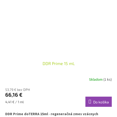
DDR Prime 15 mL
Skladom
(1 ks)
53,79 € bez DPH
66,16 €
Jednotková
4,41 € / 1 ml
Do košíka
cena:
DDR Prime doTERRA 15ml
-
regeneračná zmes vzácnych