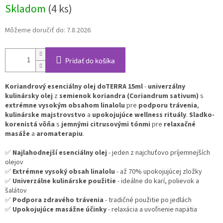
Skladom
(4 ks)
Môžeme doručiť do:
7.8.2026
Pridať do košíka
Koriandrový esenciálny olej doTERRA 15ml
-
univerzálny
kulinársky olej
z
semienok koriandra (Coriandrum sativum)
s
extrémne vysokým obsahom linalolu
pre
podporu trávenia
,
kulinárske majstrovstvo
a
upokojujúce wellness rituály
.
Sladko-
korenistá vôňa
s
jemnými citrusovými tónmi
pre
relaxačné
masáže
a
aromaterapiu
.
✅
Najlahodnejší esenciálny olej
- jeden z najchuťovo príjemnejších
olejov
✅
Extrémne vysoký obsah linalolu
- až 70% upokojujúcej zložky
✅
Univerzálne kulinárske použitie
- ideálne do karí, polievok a
šalátov
✅
Podpora zdravého trávenia
- tradičné použitie po jedlách
✅
Upokojujúce masážne účinky
- relaxácia a uvoľnenie napätia