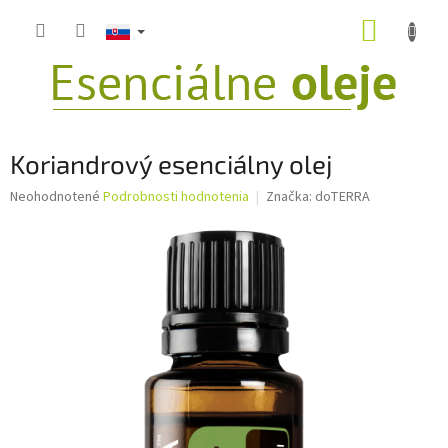
Prejsť
NÁKUP
na
obsah
KOŠÍK
Koriandrový esenciálny olej
Priemerné
Neohodnotené
Podrobnosti hodnotenia
Značka:
doTERRA
hodnotenie
produktu
je
0,0
z
5
hviezdičiek.