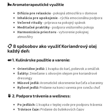
🌬️ Aromaterapeutické využitie
Difúzia pre relaxáciu
- pokojná atmosféra v domove
Inhalácia pre upokojenie
- rýchla emocionálna podpora
Večerné rituály
- príprava na pokojný spánok
Meditačné praktiky
- podpora vnútorného pokoja
Harmonizácia priestoru
- vytvorenie pokojnej
atmosféry
📋 8 spôsobov ako využiť Koriandrový olej
každý deň:
🍛 1. Kulinárske použitie a varenie:
Orientálne jedlá:
1 kvapka do karí, polievok a omáčok
Šaláty:
Zmiešanie s olivovým olejom pre koriandrové
dressingy
Mäsové jedlá:
Aromatické okorenenie kurčaťa a baraniny
Ryžové jedlá:
Pridanie na konci varenia pre sviežu chuť
🍵 2. Podpora trávenia a wellness:
Po jedlách:
1 kvapka v teplej vode pre podporu trávenia
Tráviace čaje:
Pridanie do bylinkových čajov