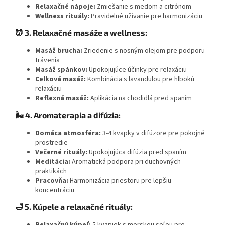
Relaxačné nápoje:
Zmiešanie s medom a citrónom
Wellness rituály:
Pravidelné užívanie pre harmonizáciu
💆 3. Relaxačné masáže a wellness:
Masáž brucha:
Zriedenie s nosným olejom pre podporu
trávenia
Masáž spánkov:
Upokojujúce účinky pre relaxáciu
Celková masáž:
Kombinácia s lavandulou pre hlbokú
relaxáciu
Reflexná masáž:
Aplikácia na chodidlá pred spaním
🌬️ 4. Aromaterapia a difúzia:
Domáca atmosféra:
3-4 kvapky v difúzore pre pokojné
prostredie
Večerné rituály:
Upokojujúca difúzia pred spaním
Meditácia:
Aromatická podpora pri duchovných
praktikách
Pracovňa:
Harmonizácia priestoru pre lepšiu
koncentráciu
🛁 5. Kúpele a relaxačné rituály:
Relaxačný kúpeľ:
5 kvapiek s morskou soľou pre