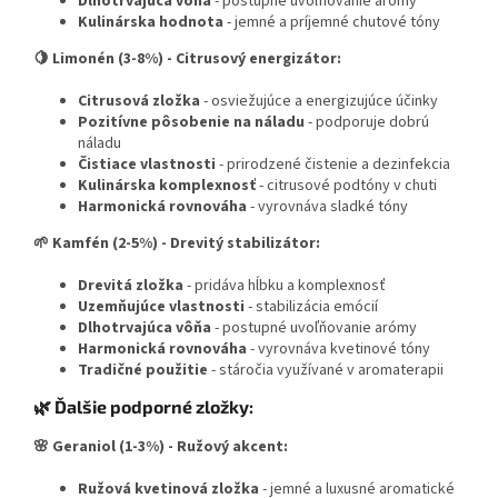
Dlhotrvajúca vôňa
- postupné uvoľňovanie arómy
Kulinárska hodnota
- jemné a príjemné chutové tóny
🍋 Limonén (3-8%) - Citrusový energizátor:
Citrusová zložka
- osviežujúce a energizujúce účinky
Pozitívne pôsobenie na náladu
- podporuje dobrú
náladu
Čistiace vlastnosti
- prirodzené čistenie a dezinfekcia
Kulinárska komplexnosť
- citrusové podtóny v chuti
Harmonická rovnováha
- vyrovnáva sladké tóny
🌱 Kamfén (2-5%) - Drevitý stabilizátor:
Drevitá zložka
- pridáva hĺbku a komplexnosť
Uzemňujúce vlastnosti
- stabilizácia emócií
Dlhotrvajúca vôňa
- postupné uvoľňovanie arómy
Harmonická rovnováha
- vyrovnáva kvetinové tóny
Tradičné použitie
- stáročia využívané v aromaterapii
🌿 Ďalšie podporné zložky:
🌸 Geraniol (1-3%) - Ružový akcent:
Ružová kvetinová zložka
- jemné a luxusné aromatické