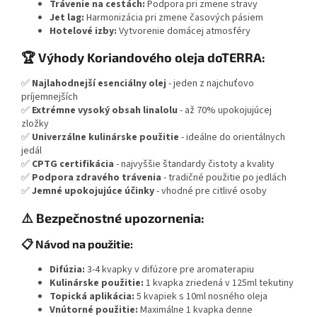
Trávenie na cestách:
Podpora pri zmene stravy
Jet lag:
Harmonizácia pri zmene časových pásiem
Hotelové izby:
Vytvorenie domácej atmosféry
🏆 Výhody Koriandového oleja doTERRA:
✅
Najlahodnejší esenciálny olej
- jeden z najchuťovo
príjemnejších
✅
Extrémne vysoký obsah linalolu
- až 70% upokojujúcej
zložky
✅
Univerzálne kulinárske použitie
- ideálne do orientálnych
jedál
✅
CPTG certifikácia
- najvyššie štandardy čistoty a kvality
✅
Podpora zdravého trávenia
- tradičné použitie po jedlách
✅
Jemné upokojujúce účinky
- vhodné pre citlivé osoby
⚠️ Bezpečnostné upozornenia:
📋 Návod na použitie:
Difúzia:
3-4 kvapky v difúzore pre aromaterapiu
Kulinárske použitie:
1 kvapka zriedená v 125ml tekutiny
Topická aplikácia:
5 kvapiek s 10ml nosného oleja
Vnútorné použitie:
Maximálne 1 kvapka denne