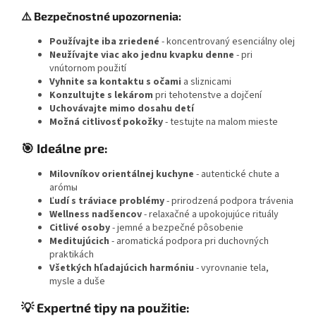
⚠️ Bezpečnostné upozornenia:
Používajte iba zriedené
- koncentrovaný esenciálny olej
Neužívajte viac ako jednu kvapku denne
- pri
vnútornom použití
Vyhnite sa kontaktu s očami
a sliznicami
Konzultujte s lekárom
pri tehotenstve a dojčení
Uchovávajte mimo dosahu detí
Možná citlivosť pokožky
- testujte na malom mieste
🎯 Ideálne pre:
Milovníkov orientálnej kuchyne
- autentické chute a
arómы
Ľudí s tráviace problémy
- prirodzená podpora trávenia
Wellness nadšencov
- relaxačné a upokojujúce rituály
Citlivé osoby
- jemné a bezpečné pôsobenie
Meditujúcich
- aromatická podpora pri duchovných
praktikách
Všetkých hľadajúcich harmóniu
- vyrovnanie tela,
mysle a duše
💡 Expertné tipy na použitie: