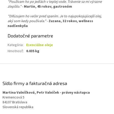
"Používam ho po jedlách v teplej vode. Trávenie sa mi výrazne
zlepšilo."
-
Martin, 45 rokov, gastronóm
"Difúzujem ho večer pred spaním. Je to najupokojujúcejší olej,
aký som kedy používala."
-
Zuzana, 32 rokov, wellness
nadšenkyňa
Dodatočné parametre
Kategória
:
Esenciálne oleje
Hmotnosť
:
0.035 kg
Z
á
p
ä
Sídlo firmy a fakturačná adresa
t
Martina Valníčková, Petr Valníček - právny nástupca
i
Kremencová 5
e
84107 Bratislava
Slovenská republika