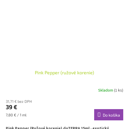
Pink Pepper (ružové korenie)
Skladom
(1 ks)
31,71 € bez DPH
39 €
Jednotková
7,80 € / 1 ml
Do košíka
cena:
Pink Pepper (Ružové korenie) doTERRA 15ml
-
exotický