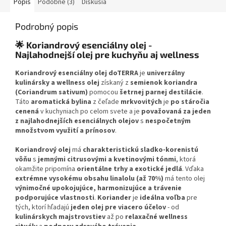
✅
Bezpečné vnútorné použitie
- jedna kvapka do nápojov
Popis
Podobné (3)
Diskusia
✅
Multifunkčné použitie
- aromaticky, vonkajšie aj vnútorne
Podrobný popis
Vaša prvá línia obrany pri únave, tráviacich problémoch a bolesti
hlavy. Tekutý ľad a oheň v jednom!
🌟 Koriandrový esenciálny olej -
Najlahodnejší olej pre kuchyňu aj wellness
Koriandrový esenciálny olej doTERRA
je
univerzálny
kulinársky a wellness olej
získaný z
semienok koriandra
(Coriandrum sativum)
pomocou
šetrnej parnej destilácie
.
Táto
aromatická bylina
z čeľade
mrkvovitých
je
po stáročia
cenená
v kuchyniach po celom svete a je
považovaná za jeden
z najlahodnejších esenciálnych olejov
s
nespočetným
množstvom využití a prínosov
.
Koriandrový olej
má
charakteristickú sladko-korenistú
vôňu
s
jemnými citrusovými a kvetinovými tónmi
, ktorá
okamžite pripomína
orientálne trhy a exotické jedlá
. Vďaka
extrémne vysokému obsahu linalolu (až 70%)
má tento olej
výnimočné upokojujúce, harmonizujúce a trávenie
podporujúce vlastnosti
.
Koriander
je
ideálna voľba
pre
tých, ktorí hľadajú
jeden olej pre viacero účelov
- od
kulinárskych majstrovstiev
až po
relaxačné wellness