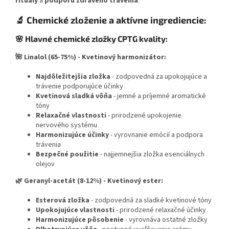
rituály
a
podporu zdravého trávenia
.
🔬 Chemické zloženie a aktívne ingrediencie:
🌸 Hlavné chemické zložky CPTG kvality:
🌺 Linalol (65-75%) - Kvetinový harmonizátor:
Najdôležitejšia zložka
- zodpovedná za upokojujúce a
trávenie podporujúce účinky
Kvetinová sladká vôňa
- jemné a príjemné aromatické
tóny
Relaxačné vlastnosti
- prirodzené upokojenie
nervového systému
Harmonizujúce účinky
- vyrovnanie emócií a podpora
trávenia
Bezpečné použitie
- najjemnejšia zložka esenciálnych
olejov
🌿 Geranyl-acetát (8-12%) - Kvetinový ester:
Esterová zložka
- zodpovedná za sladké kvetinové tóny
Upokojujúce vlastnosti
- prirodzené relaxačné účinky
Harmonizujúce pôsobenie
- vyrovnáva ostatné zložky