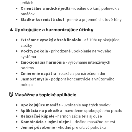
jedlách
Orientálne a indické jedlá
- ideálne do karí, polievok a
omáčok
Sladko-korenistá chuť
- jemné a príjemné chutové tóny
🧘 Upokojujúce a harmonizujúce účinky
Extrémne vysoký obsah linalolu
- až 70% upokojujúcej
zložky
Pocity pokoja
- prirodzené upokojenie nervového
systému
Emocionálna harmónia
- vyrovnanie intenzívnych
pocitov
Zmierenie napätia
- relaxácia po náročnom dni
Jasnosť mysle
- podpora koncentrácie a vnútorného
pokoja
💆 Masážne a topické aplikácie
Upokojujúce masáže
- uvoľnenie napätých svalov
Aplikácia na pokožku
- navodenie upokojujúceho pocitu
Relaxačné kúpele
- harmonizácia tela aj duše
Kombinácia s inými olejmi
- ideálne masážne zmesi
Jemné pôsobenie
- vhodné pre citlivú pokožku