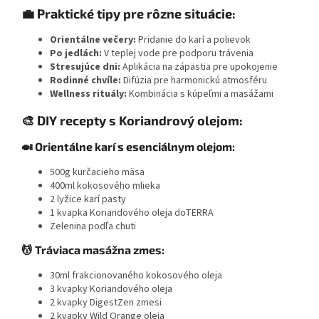
💼 Praktické tipy pre rôzne situácie:
Orientálne večery:
Pridanie do karí a polievok
Po jedlách:
V teplej vode pre podporu trávenia
Stresujúce dni:
Aplikácia na zápästia pre upokojenie
Rodinné chvíle:
Difúzia pre harmonickú atmosféru
Wellness rituály:
Kombinácia s kúpeľmi a masážami
🎨 DIY recepty s Koriandrový olejom:
🍛 Orientálne karí s esenciálnym olejom:
500g kurčacieho mäsa
400ml kokosového mlieka
2 lyžice karí pasty
1 kvapka Koriandového oleja doTERRA
Zelenina podľa chuti
💆 Tráviaca masážna zmes:
30ml frakcionovaného kokosového oleja
3 kvapky Koriandového oleja
2 kvapky DigestZen zmesi
2 kvapky Wild Orange oleja