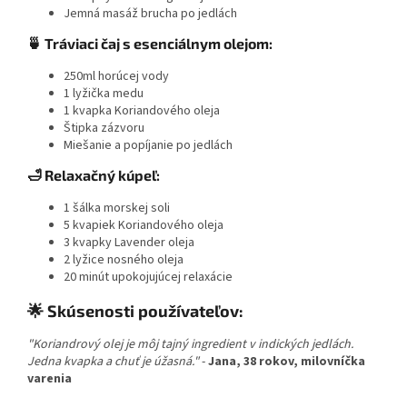
Jemná masáž brucha po jedlách
🍵 Tráviaci čaj s esenciálnym olejom:
250ml horúcej vody
1 lyžička medu
1 kvapka Koriandového oleja
Štipka zázvoru
Miešanie a popíjanie po jedlách
🛁 Relaxačný kúpeľ:
1 šálka morskej soli
5 kvapiek Koriandového oleja
3 kvapky Lavender oleja
2 lyžice nosného oleja
20 minút upokojujúcej relaxácie
🌟 Skúsenosti používateľov:
"Koriandrový olej je môj tajný ingredient v indických jedlách.
Jedna kvapka a chuť je úžasná."
-
Jana, 38 rokov, milovníčka
varenia