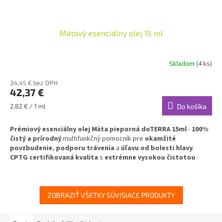
Mätový esenciálny olej 15 ml
Skladom
(4 ks)
Priemerné
hodnotenie
34,45 € bez DPH
produktu
42,37 €
je
3,0
Jednotková
2,82 € / 1 ml
Do košíka
z
cena:
5
Prémiový esenciálny olej Mäta pieporná doTERRA 15ml
-
100%
hviezdičiek.
čistý a prírodný
multifunkčný pomocník pre
okamžité
povzbudenie
,
podporu trávenia
a
úľavu od bolesti hlavy
.
CPTG certifikovaná kvalita
s
extrémne vysokou čistotou
-
stačí jediná kvapka!
✅
Okamžitý reštart tela a mysle
- prirodzená energia bez
kofeínu
ZOBRAZIŤ VŠETKY SÚVISIACE PRODUKTY
✅
Rýchla podpora trávenia
- proti nafukovaniu a ťažkosti
✅
Úľava od bolesti hlavy
- chladivý analgetický účinok