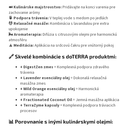
🍛 Kulinárske majstrovstvo:
Pridávajte na konci varenia pre
zachovanie arómy
🍵 Podpora trávenia:
V teplej vode s medom po jedlách
💆 Relaxačné masáže:
Kombinácia s lavandulou pre extra
upokojenie
🌬️ Aromaterapia:
Difúzia s citrusovými olejmi pre harmonickú
atmosféru
🧘 Meditácia:
Aplikácia na srdcovú čakru pre vnútorný pokoj
🔗 Skvelé kombinácie s doTERRA produktmi:
+ DigestZen zmes
= Komplexná podpora zdravého
trávenia
+ Lavender esenciálny olej
= Dokonalá relaxačná
masážna zmes
+ Wild Orange esenciálny olej
= Harmonická
aromaterapia
+ Fractionated Coconut Oil
= Jemná masážna aplikácia
+ TerraZyme kapsuly
= Komplexná podpora tráviacich
procesov
📊 Porovnanie s inými kulinárskymi olejmi: