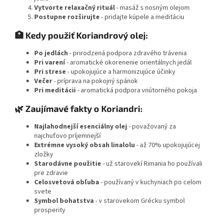
Vytvorte relaxačný rituál
- masáž s nosným olejom
Postupne rozširujte
- pridajte kúpele a meditáciu
🏥 Kedy použiť Koriandrový olej:
Po jedlách
- prirodzená podpora zdravého trávenia
Pri varení
- aromatické okorenenie orientálnych jedál
Pri strese
- upokojujúce a harmonizujúce účinky
Večer
- príprava na pokojný spánok
Pri meditácii
- aromatická podpora vnútorného pokoja
🌿 Zaujímavé fakty o Koriandri:
Najlahodnejší esenciálny olej
- považovaný za
najchuťovo príjemnejší
Extrémne vysoký obsah linalolu
- až 70% upokojujúcej
zložky
Starodávne použitie
- už starovekí Rimania ho používali
pre zdravie
Celosvetová obľuba
- používaný v kuchyniach po celom
svete
Symbol bohatstva
- v starovekom Grécku symbol
prosperity