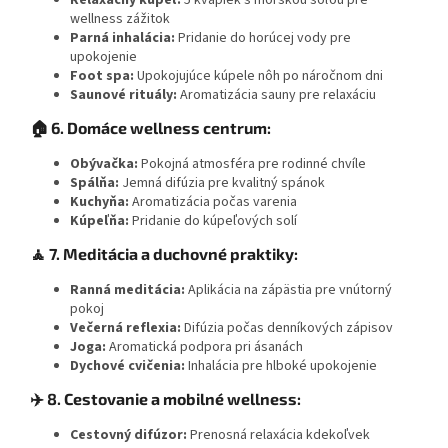
wellness zážitok
Parná inhalácia:
Pridanie do horúcej vody pre
upokojenie
Foot spa:
Upokojujúce kúpele nôh po náročnom dni
Saunové rituály:
Aromatizácia sauny pre relaxáciu
🏠 6. Domáce wellness centrum:
Obývačka:
Pokojná atmosféra pre rodinné chvíle
Spálňa:
Jemná difúzia pre kvalitný spánok
Kuchyňa:
Aromatizácia počas varenia
Kúpeľňa:
Pridanie do kúpeľových solí
🧘 7. Meditácia a duchovné praktiky:
Ranná meditácia:
Aplikácia na zápästia pre vnútorný
pokoj
Večerná reflexia:
Difúzia počas denníkových zápisov
Joga:
Aromatická podpora pri ásanách
Dychové cvičenia:
Inhalácia pre hlboké upokojenie
✈️ 8. Cestovanie a mobilné wellness:
Cestovný difúzor:
Prenosná relaxácia kdekoľvek