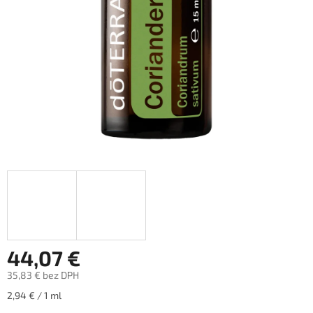
44,07 €
35,83 € bez DPH
Jednotková
2,94 € / 1 ml
cena: