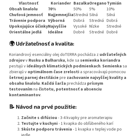
Vlastnosť
Koriander
Bazalka
Oregano
Tymián
Obsah linalolu
70%
50%
5%
10%
Chuťová jemnosť
Najjemnejšia
Stredná
Silná
Silná
Trávenie podpora
Výborná
Dobrá
Stredná
Dobrá
Upokojujúce účinky
Najvyššie
Vysoké
Nízke
Stredné
Orientálne jedlá
Ideálne
Dobré
Stredné
Dobré
🌍 Udržateľnosť a kvalita:
Koriandrový esenciálny olej doTERRA pochádza z
udržateľných
zdrojov
v
Rusku a Bulharsku
, kde sa
semienka koriandra
pestujú v
ideálnych klimatických podmienkach
.
Semienka
sa
zbierajú v
optimálnom čase zrelosti
a spracovávajú pomocou
šetrnej parnej destilácie
pre
zachovanie najvyššej kvality a
obsahu linalolu
.
Každá šarža
prechádza
prísnym
testovaním
na
čistotu, potentnosť a absenciu
kontaminantov
.
📝 Návod na prvé použitie:
Začnite s difúziou
- 3-4 kvapky pre aromaterapiu
Testujte v kuchyni
- 1 kvapka do obľúbeného karí
Skúste podporu trávenia
- 1 kvapka v teplej vode po
jedle