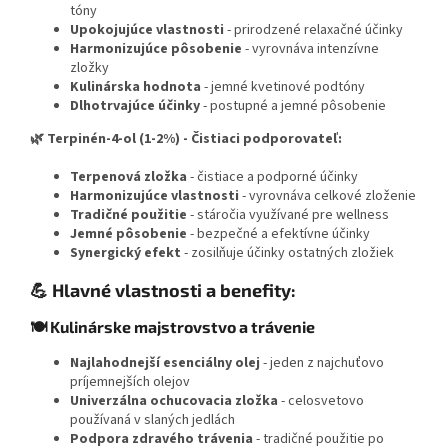
tóny
Upokojujúce vlastnosti
- prirodzené relaxačné účinky
Harmonizujúce pôsobenie
- vyrovnáva intenzívne
zložky
Kulinárska hodnota
- jemné kvetinové podtóny
Dlhotrvajúce účinky
- postupné a jemné pôsobenie
🌿 Terpinén-4-ol (1-2%) - Čistiaci podporovateľ:
Terpenová zložka
- čistiace a podporné účinky
Harmonizujúce vlastnosti
- vyrovnáva celkové zloženie
Tradičné použitie
- stáročia využívané pre wellness
Jemné pôsobenie
- bezpečné a efektívne účinky
Synergický efekt
- zosilňuje účinky ostatných zložiek
💪 Hlavné vlastnosti a benefity:
🍽️ Kulinárske majstrovstvo a trávenie
Najlahodnejší esenciálny olej
- jeden z najchuťovo
príjemnejších olejov
Univerzálna ochucovacia zložka
- celosvetovo
používaná v slaných jedlách
Podpora zdravého trávenia
- tradičné použitie po