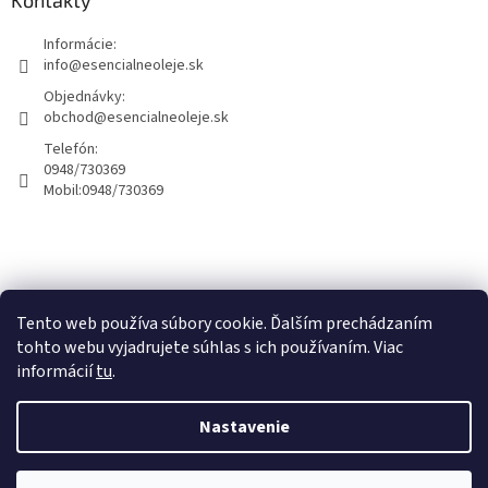
Informácie:
info@esencialneoleje.sk
Objednávky:
obchod@esencialneoleje.sk
Telefón:
0948/730369
Mobil:
0948/730369
Info o esenciálných olejoch
Tento web používa súbory cookie. Ďalším prechádzaním
tohto webu vyjadrujete súhlas s ich používaním. Viac
informácií
tu
.
Vytvoril Shoptet
Nastavenie
Copyright 2026
Esenciálne oleje - Dary zeme
. Všetky práva