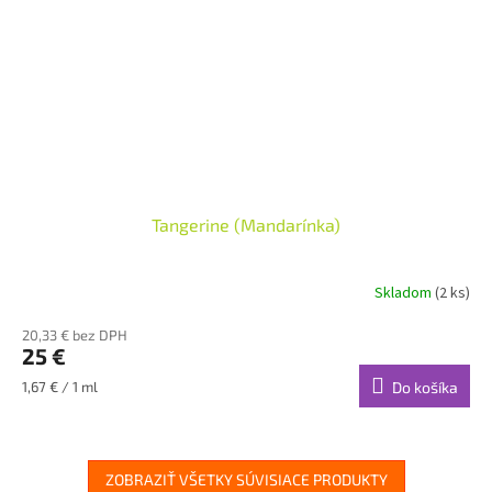
Tangerine (Mandarínka)
Skladom
(2 ks)
20,33 € bez DPH
25 €
Jednotková
1,67 € / 1 ml
Do košíka
cena:
ZOBRAZIŤ VŠETKY SÚVISIACE PRODUKTY