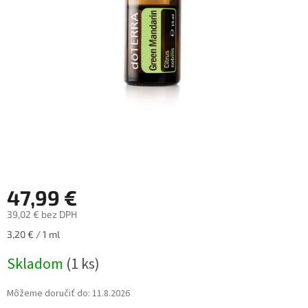
47,99 €
39,02 € bez DPH
Jednotková
3,20 € / 1 ml
cena:
Skladom
(1 ks)
Môžeme doručiť do:
11.8.2026