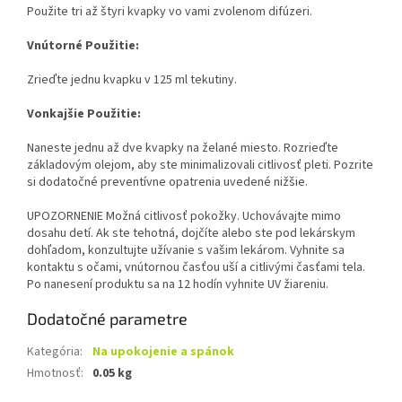
Použite tri až štyri kvapky vo vami zvolenom difúzeri.
Vnútorné Použitie:
Zrieďte jednu kvapku v 125 ml tekutiny.
Vonkajšie Použitie:
Naneste jednu až dve kvapky na želané miesto. Rozrieďte
základovým olejom, aby ste minimalizovali citlivosť pleti. Pozrite
si dodatočné preventívne opatrenia uvedené nižšie.
UPOZORNENIE Možná citlivosť pokožky. Uchovávajte mimo
dosahu detí. Ak ste tehotná, dojčíte alebo ste pod lekárskym
dohľadom, konzultujte užívanie s vašim lekárom. Vyhnite sa
kontaktu s očami, vnútornou časťou uší a citlivými časťami tela.
Po nanesení produktu sa na 12 hodín vyhnite UV žiareniu.
Dodatočné parametre
Kategória
:
Na upokojenie a spánok
Hmotnosť
:
0.05 kg