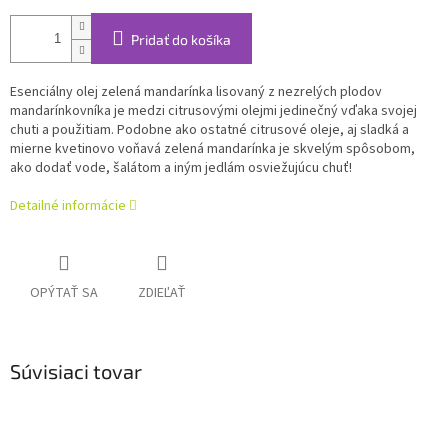
Pridať do košíka
Esenciálny olej zelená mandarínka lisovaný z nezrelých plodov
mandarínkovníka je medzi citrusovými olejmi jedinečný vďaka svojej
chuti a použitiam. Podobne ako ostatné citrusové oleje, aj sladká a
mierne kvetinovo voňavá zelená mandarínka je skvelým spôsobom,
ako dodať vode, šalátom a iným jedlám osviežujúcu chuť!
Detailné informácie
OPÝTAŤ SA
ZDIEĽAŤ
Súvisiaci tovar