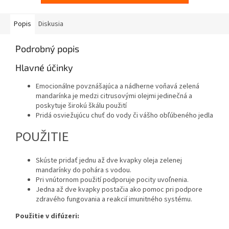
Popis
Diskusia
Podrobný popis
Hlavné účinky
Emocionálne povznášajúca a nádherne voňavá zelená
mandarínka je medzi citrusovými olejmi jedinečná a
poskytuje širokú škálu použití
Pridá osviežujúcu chuť do vody či vášho obľúbeného jedla
POUŽITIE
Skúste pridať jednu až dve kvapky oleja zelenej
mandarínky do pohára s vodou.
Pri vnútornom použití podporuje pocity uvoľnenia.
Jedna až dve kvapky postačia ako pomoc pri podpore
zdravého fungovania a reakcií imunitného systému.
Použitie v difúzeri: