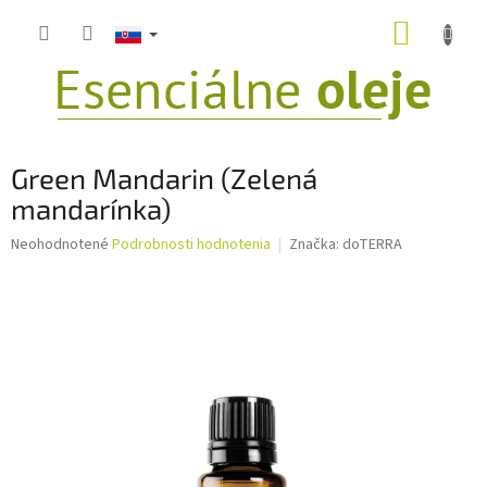
Prejsť
NÁKUP
na
obsah
KOŠÍK
Green Mandarin (Zelená
mandarínka)
Priemerné
Neohodnotené
Podrobnosti hodnotenia
Značka:
doTERRA
hodnotenie
produktu
je
0,0
z
5
hviezdičiek.