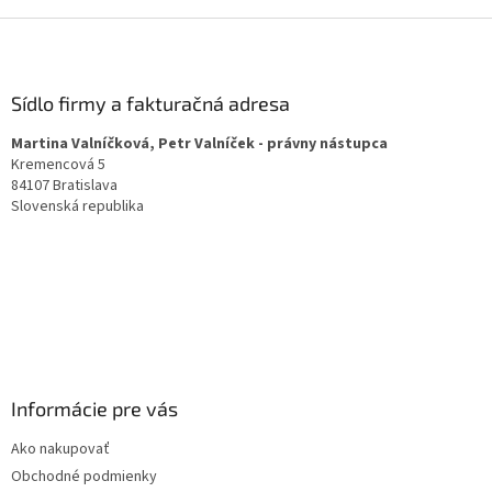
Z
á
p
ä
Sídlo firmy a fakturačná adresa
t
Martina Valníčková, Petr Valníček - právny nástupca
i
Kremencová 5
e
84107 Bratislava
Slovenská republika
Informácie pre vás
Ako nakupovať
Obchodné podmienky