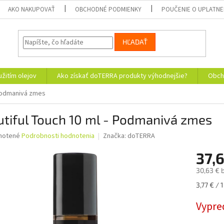
AKO NAKUPOVAŤ
OBCHODNÉ PODMIENKY
POUČENIE O UPLATNE
HĽADAŤ
žitím olejov
Ako získať doTERRA produkty výhodnejšie?
Obch
 Podmanivá zmes
tiful Touch 10 ml - Podmanivá zmes
né
notené
Podrobnosti hodnotenia
Značka:
doTERRA
nie
37,6
u
30,63 € 
Jednotk
3,77 € / 
cena:
iek.
Vypre