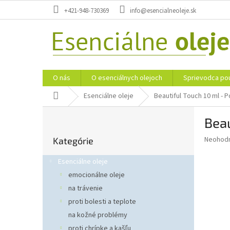
Prejsť
+421-948-730369
info@esencialneoleje.sk
na
obsah
O nás
O esenciálnych olejoch
Sprievodca pou
Domov
Esenciálne oleje
Beautiful Touch 10 ml -
B
Beau
o
Preskočiť
č
Priemer
Neohod
Kategórie
kategórie
n
hodnote
ý
produkt
Esenciálne oleje
p
je
emocionálne oleje
0,0
a
z
na trávenie
n
5
e
proti bolesti a teplote
hviezdič
l
na kožné problémy
proti chrípke a kašľu