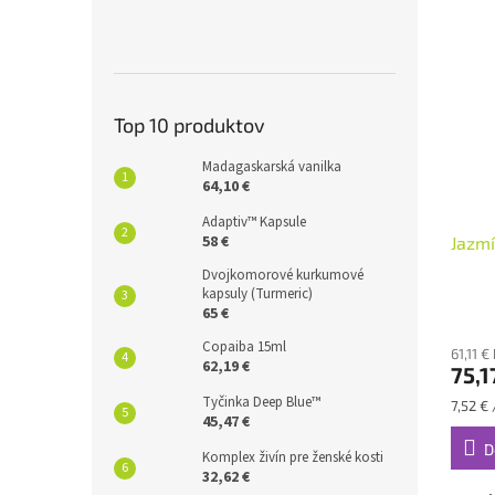
Top 10 produktov
Madagaskarská vanilka
64,10 €
Adaptiv™ Kapsule
58 €
Jazmí
Dvojkomorové kurkumové
kapsuly (Turmeric)
65 €
Copaiba 15ml
61,11 
62,19 €
75,1
Tyčinka Deep Blue™
Jednot
7,52 € 
45,47 €
cena:
D
Komplex živín pre ženské kosti
32,62 €