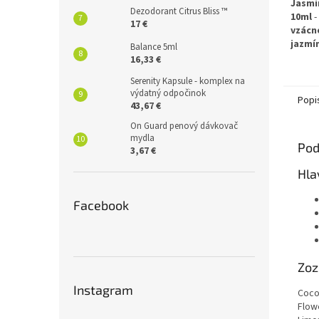
Jasmi
Dezodorant Citrus Bliss ™
10ml
-
17 €
vzácn
jazmí
Balance 5ml
kokos
16,33 €
prakt
Serenity Kapsule - komplex na
apliká
výdatný odpočinok
staros
Popi
43,67 €
reduk
eufor
On Guard penový dávkovač
mydla
Cenov
Pod
3,67 €
ako si
najex
Hla
kveti
Facebook
✅
Vzá
"kráľ 
arómo
✅
Pra
apliká
Zoz
presné
✅
Red
Instagram
Cocos
podpor
Flowe
✅
Euf