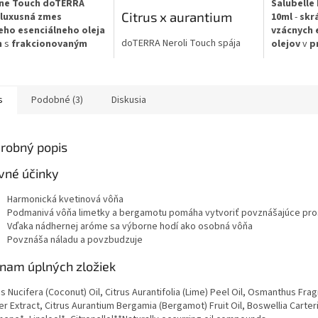
ne Touch doTERRA
Salubelle
Citrus x aurantium
luxusná zmes
10ml
-
skr
eho esenciálneho oleja
vzácnych 
doTERRA Neroli Touch spája
n
s
frakcionovaným
olejov
v
p
čistý esenciálny olej neroli s
ovým olejom
v
guľôčkovej
frakcionovaným kokosovým
ickej guľôčkovej
cielenú st
olejom v praktickej fľaštičke s
cii
.
Kráľ kvetov
pre
Patentov
guľôčkovým aplikátorom.
tlivosť o pleť
,
tradičným
s
Podobné (3)
Diskusia
Neroli sa získava z kvetu
ciu nedokonalostí
a
pre
podpo
horkého pomarančovníka a má
ickú osobnú vôňu
.
žiarivejš
sladkú sviežu kvetinovú arómu.
o dostupný spôsob
redukciu 
robný popis
Zaujímavosťou je, že z toho
 dopriať
benefity
nedokona
istého stromu pochádzajú dva
otickejšieho
absorbuj
vné účinky
ďalšie citrusové oleje –
nového oleja
.
aplikuje
.
petitgrain z listov a vetvičiek a
Harmonická kvetinová vôňa
horký pomaranč zo šupky
cny jazmínový olej
-
✅
Praktic
Podmanivá vôňa limetky a bergamotu pomáha vytvoriť povznášajúce pro
pomaranča. Hoci z toho istého
kvetov" s euforickou
aplikácia
-
Vďaka nádhernej aróme sa výborne hodí ako osobná vôňa
zdroja pochádzajú aj iné oleje,
u
na tvár, kr
Povznáša náladu a povzbudzuje
neroli je medzi citrusovými
ktická guľôčková
✅
Vzácne 
olejmi jedinečný. Neroli Touch
cia
- jednoduché a
tradične p
nam úplných zložiek
sa môže použiť na utíšenie
 nanášanie
skrášľujúc
pokožky a redukciu výskytu
ukuje nedokonalosti
-
✅
Podporu
 Nucifera (Coconut) Oil, Citrus Aurantifolia (Lime) Peel Oil, Osmanthus Fra
nedostatkov. Olej z neroli je
uje čistú a žiarivú pleť
pomáha re
r Extract, Citrus Aurantium Bergamia (Bergamot) Fruit Oil, Boswellia Carterii
tiež známy tým, že podporuje
orická vôňa
-
nedokonalo