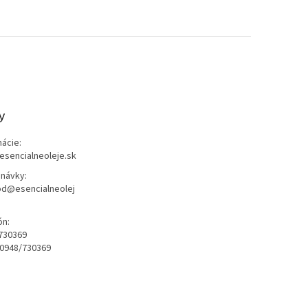
y
mácie:
esencialneoleje.sk
návky:
d@esencialneolej
ón:
730369
0948/730369