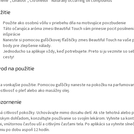
ene*, Linalool*, Citronellol**Naturally occurring oil compounds
uvoľnenie a povznáša náladu.
šajúca osobná vôňa pre
✅
Ľahká a
vnu náladu
vstrebáva 
žitie
ovo dostupné
-
✅
Anti-ag
lne riedenie pre
podporuje 
Použite ako osobnú vôňu v priebehu dňa na motivujúce povzbudenie
bé použitie
pokožky
Táto očarujúca aróma zmesi Beautiful Touch vám prinesie pocit posilneni
inšpirácie
otický spojenec pre
Váš luxusn
Naneste si pomocou guľôčkovej fľaštičky zmes Beautiful Touch na vaše 
ú pleť a povznášajúcu
krásnu, žia
body pre zlepšenie nálady.
éru!
Jednoducho sa aplikuje vždy, keď potrebujete. Preto si ju vezmite so se
cesty!
od na použitie
na vonkajšie použitie. Pomocou guľôčky naneste na pokožku na parfumovan
stlivosť o pleť alebo ako masážny olej.
zornenie
á citlivosť pokožky. Uchovávajte mimo dosahu detí. Ak ste tehotná alebo 
rskym dohľadom, konzultujte používanie so svojím lekárom. Vyhnite sa kont
, vnútornou časťou uší a citlivými časťami tela. Po aplikácii sa vyhnite sln
eniu po dobu aspoň 12 hodín.