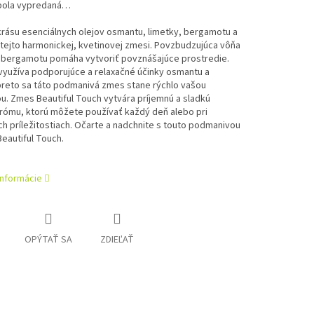
bola vypredaná…
rásu esenciálnych olejov osmantu, limetky, bergamotu a
 tejto harmonickej, kvetinovej zmesi. Povzbudzujúca vôňa
a bergamotu pomáha vytvoriť povznášajúce prostredie.
využíva podporujúce a relaxačné účinky osmantu a
preto sa táto podmanivá zmes stane rýchlo vašou
. Zmes Beautiful Touch vytvára príjemnú a sladkú
rómu, ktorú môžete používať každý deň alebo pri
h príležitostiach. Očarte a nadchnite s touto podmanivou
eautiful Touch.
informácie
OPÝTAŤ SA
ZDIEĽAŤ