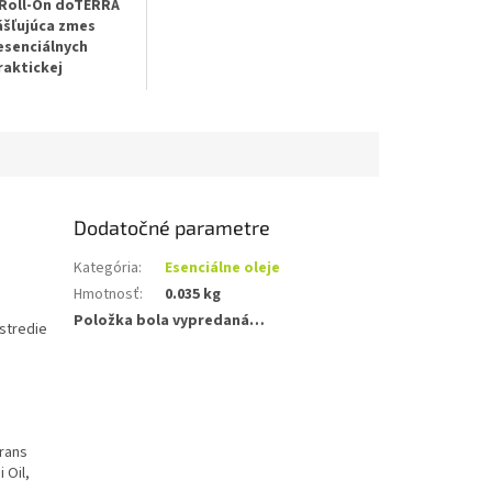
 Roll-On doTERRA
ášľujúca zmes
esenciálnych
raktickej
 aplikácii
pre
arostlivosť o pleť
.
aná formula
s
i anti-aging olejmi
ru hladšej,
ej pokožky
a
výskytu
Dodatočné parametre
lostí
.
Ľahko sa
e
a
jednoducho
Kategória
:
Esenciálne oleje
Hmotnosť
:
0.035 kg
ká guľôčková
Položka bola vypredaná…
stredie
 presné nanášanie
k a dekolt
esenciálne oleje
-
oužívané pre
e účinky
je hladšiu pleť
-
grans
dukovať výskyt
 Oil,
stí