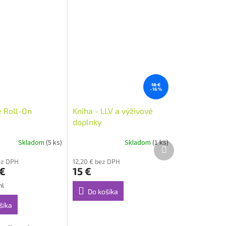
18 €
–16 %
e Roll-On
Kniha - LLV a výživové
doplnky
Skladom
(5 ks)
Skladom
(1 ks)
Ďalší
produkt
ez DPH
12,20 € bez DPH
 €
15 €
ml
Do košíka
šíka