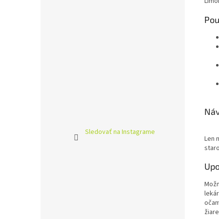
Limon
povzná
pozití
Pou
✅
Cen
optimá
dlhodo
Váš ex
žiariv
atmosf
Náv
Sledovať na Instagrame
Len 
staro
Upo
Možn
leká
očami
žiar