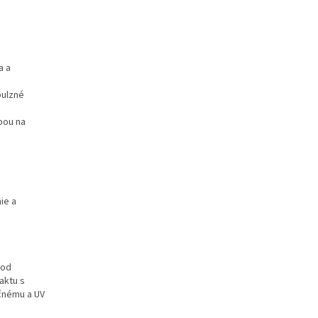
bsorpcia
- rýchlo sa
bez mastného filmu
ing starostlivosť
-
mladistvejší vzhľad
a a
ý spojenec pre
pulzné
rivú pleť každý deň!
bou na
ie a
pod
aktu s
ečnému a UV