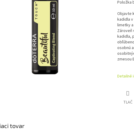
Položka 
Objavte k
kadidla v
limetky 
Zároveň 
kadidla, 
obľúbenou
osobnú a
osobitnýc
zmesou B
Detailné 
TLAČ
iaci tovar