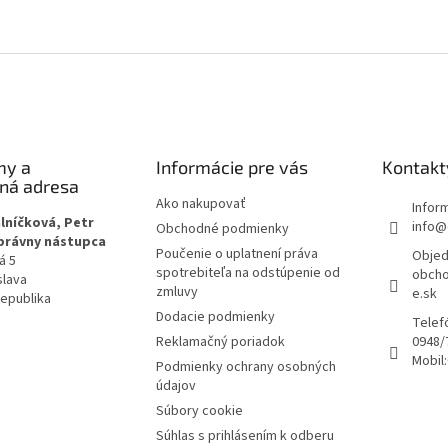
my a
Informácie pre vás
Kontakt
čná adresa
Ako nakupovať
Infor
lníčková, Petr
info@
Obchodné podmienky
 právny nástupca
Poučenie o uplatnení práva
Objed
á 5
spotrebiteľa na odstúpenie od
obcho
slava
zmluvy
e.sk
republika
Dodacie podmienky
Telef
Reklamačný poriadok
0948/
Mobil:
Podmienky ochrany osobných
údajov
Súbory cookie
Súhlas s prihlásením k odberu