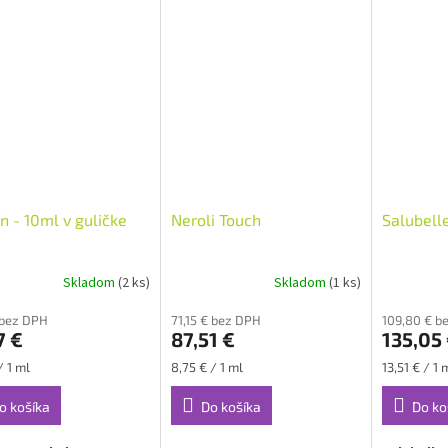
n - 10ml v guličke
Neroli Touch
Salubell
Skladom
(2 ks)
Skladom
(1 ks)
€ bez DPH
71,15 € bez DPH
109,80 € b
7 €
87,51 €
135,05
ková
Jednotková
Jednotková
/ 1 ml
8,75 € / 1 ml
13,51 € / 1 
cena:
cena:
o košíka
Do košíka
Do ko