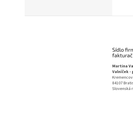
Z
á
p
ä
t
Sídlo fir
i
faktura
e
Martina Va
Valníček -
Kremencov
84107 Brati
Slovenská 