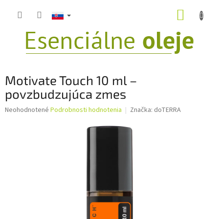
Prejsť
NÁKUP
na
obsah
KOŠÍK
Motivate Touch 10 ml –
povzbudzujúca zmes
Priemerné
Neohodnotené
Podrobnosti hodnotenia
Značka:
doTERRA
hodnotenie
produktu
je
0,0
z
5
hviezdičiek.