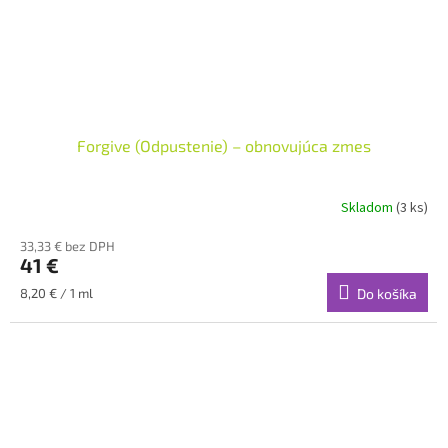
Forgive (Odpustenie) – obnovujúca zmes
Skladom
(3 ks)
33,33 € bez DPH
41 €
Jednotková
8,20 € / 1 ml
Do košíka
cena: