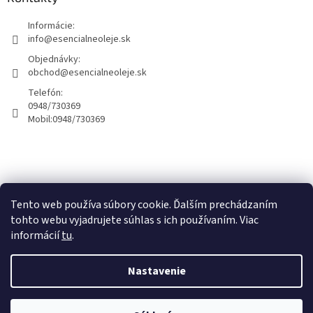
Informácie:
info@esencialneoleje.sk
Objednávky:
obchod@esencialneoleje.sk
Telefón:
0948/730369
Mobil:
0948/730369
Info o esenciálných olejoch
Tento web používa súbory cookie. Ďalším prechádzaním
tohto webu vyjadrujete súhlas s ich používaním. Viac
informácií
tu
.
Vytvoril Shoptet
Nastavenie
Copyright 2026
Esenciálne oleje - Dary zeme
. Všetky práva