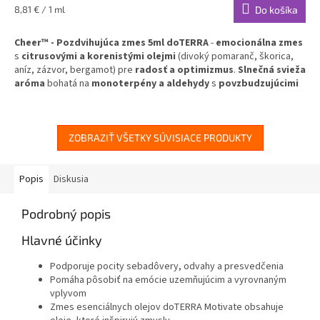
Jednotková
8,81 € / 1 ml
Do košíka
cena:
Cheer™ - Pozdvihujúca zmes 5ml doTERRA
-
emocionálna zmes
s
citrusovými a korenistými olejmi
(divoký pomaranč, škorica,
aníz, zázvor, bergamot) pre
radosť a optimizmus
.
Slnečná svieža
aróma
bohatá na
monoterpény a aldehydy
s
povzbudzujúcimi
a zahrievajúcimi účinkami
pre pozitívnu náladu.
✅
Pozdvihujúca emocionálna zmes
- radosť, optimizmus a
pozitívna energia
ZOBRAZIŤ VŠETKY SÚVISIACE PRODUKTY
✅
Citrusové a korenisté oleje
- pomaranč, škorica, aníz, zázvor,
bergamot
✅
Slnečná svieža aróma
- povzbudzujúce a zahrievajúce účinky
Popis
Diskusia
✅
Bohatá na monoterpény
- prirodzené povzbudzujúce zložky
✅
Lúč slnka v fľaštičke
- rozjasní akúkoľvek chvíľu dňa
Podrobný popis
Váš slnečný spojenec pre radosť a pozitívnu energiu každý deň!
Hlavné účinky
Podporuje pocity sebadôvery, odvahy a presvedčenia
Pomáha pôsobiť na emócie uzemňujúcim a vyrovnaným
vplyvom
Zmes esenciálnych olejov doTERRA Motivate obsahuje