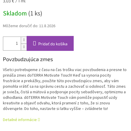
Jednotková
3,03 € / 1 ml
cena:
Skladom
(1 ks)
Môžeme doručiť do:
11.8.2026
Pridať do košíka
Povzbudzujúca zmes
Všetci potrebujeme z času na čas trošku viac povzbudenia a presne to
prináša zmes doTERRA Motivate Touch! Keď sa vynoria pocity
frustrácie a prekážky, použite túto povzbudzujúcu zmes, aby vám
pomohla vrátiť sa na správnu cestu a zachovať si odolnosť. Táto zmes
je svieža, čistá a mätová a podporuje pocity sebadôvery, optimizmu a
odhodlania. dōTERRA Motivate Touch vám pomôže popustiť uzdy
kreativite a objaviť odvahu, ktorá pramení z toho, že si znovu
dôverujete. Do toho, nastavte si latku vyššie – zvládnete to!
Detailné informácie