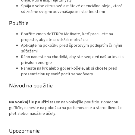
oleje, ktoré inšpirujú zmysly
Spája v sebe citrusové a mätové esenciálne oleje, ktoré
sú známe svojimi povznášajúcimi vlastnosťami
Použitie
Použite zmes doTERRA Motivate, keď pracujete na
projekte, aby ste si udržali motiváciu
Aplikujte na pokožku pred športovým podujatím či inými
súťažami
Ráno naneste na chodidlá, aby ste svoj deň naštartovali s
prívalom energie
Naneste na krk alebo golier košele, ak si chcete pred
prezentáciou upevniť pocit sebadôvery
Návod na použitie
Na vonkajšie použitie:
Len na vonkajšie použitie. Pomocou
guľôčky naneste na pokožku na parfumovanie a starostlivosť o
pleť alebo masážne účely.
Upozornenie