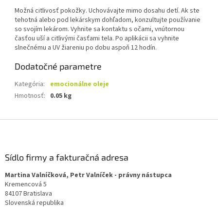
Možná citlivosť pokožky. Uchovávajte mimo dosahu detí. Ak ste
tehotná alebo pod lekárskym dohľadom, konzultujte používanie
so svojím lekárom. Vyhnite sa kontaktu s očami, vnútornou
časťou uší a citlivými časťami tela. Po aplikácii sa vyhnite
slnečnému a UV žiareniu po dobu aspoň 12 hodín.
Dodatočné parametre
Kategória
:
emocionálne oleje
Hmotnosť
:
0.05 kg
Z
á
p
ä
Sídlo firmy a fakturačná adresa
t
Martina Valníčková, Petr Valníček - právny nástupca
i
Kremencová 5
e
84107 Bratislava
Slovenská republika