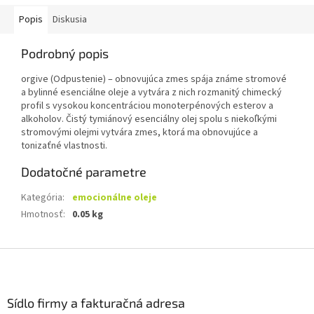
✅
Zahrievajúce účinky
- vysoká koncentrácia fenolov a eterov
✅
Radostná vzrušujúca aróma
- povzbudzuje pozitívne emócie
Popis
Diskusia
✅
Pracovná inšpirácia
- podnieti kreativitu a jasnú myseľ
Podrobný popis
Váš ohnivý spojenec pre znovuobjavenie vášne a zanietenia v živote!
orgive (Odpustenie) – obnovujúca zmes spája známe stromové
a bylinné esenciálne oleje a vytvára z nich rozmanitý chimecký
profil s vysokou koncentráciou monoterpénových esterov a
alkoholov. Čistý tymiánový esenciálny olej spolu s niekoľkými
stromovými olejmi vytvára zmes, ktorá ma obnovujúce a
tonizaťné vlastnosti.
Dodatočné parametre
Kategória
:
emocionálne oleje
Hmotnosť
:
0.05 kg
Z
á
p
ä
Sídlo firmy a fakturačná adresa