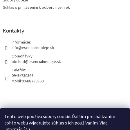
Súbory cookie
Súhlas s prihlásením k odberu noviniek
Kontakty
Informácie:
info@esencialneoleje.sk
Objednávky:
obchod@esencialneoleje.sk
Telefón:
0948/730369
Mobil:
0948/730369
Info o esenciálných olejoch
Tento web používa súbory cookie. Ďalším prechádzaním
tohto webu vyjadrujete súhlas s ich používaním. Viac
informácií
tu
.