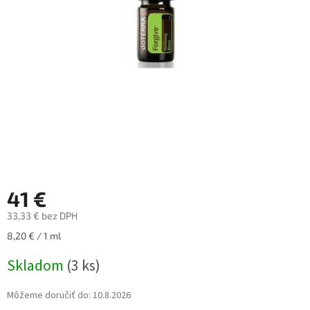
41 €
33,33 € bez DPH
Jednotková
8,20 € / 1 ml
cena:
Skladom
(3 ks)
Môžeme doručiť do:
10.8.2026