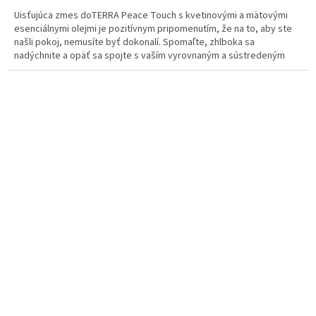
Uisťujúca zmes doTERRA Peace Touch s kvetinovými a mätovými
esenciálnymi olejmi je pozitívnym pripomenutím, že na to, aby ste
našli pokoj, nemusíte byť dokonalí. Spomaľte, zhlboka sa
nadýchnite a opäť sa spojte s vaším vyrovnaným a sústredeným
„ja“. Použite zmes doTERRA Peace Touch na podporu pocitov
spokojnosti, vyrovnanosti a ubezpečenia. Pokoj sa začína vami – a
niekoľkými kvapkami uisťujúcej zmesi dōTERRA Peace.