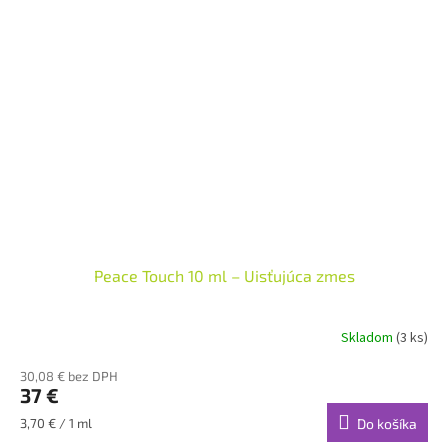
Peace Touch 10 ml – Uisťujúca zmes
Skladom
(3 ks)
30,08 € bez DPH
37 €
Jednotková
3,70 € / 1 ml
Do košíka
cena: