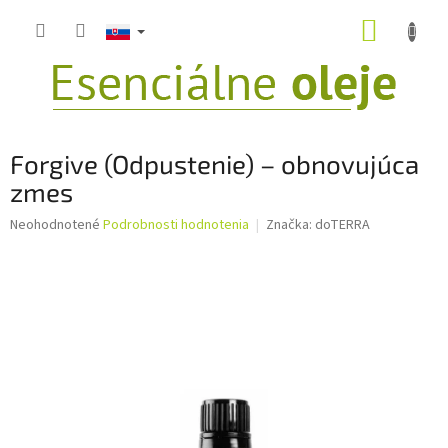
Prejsť
NÁKUP
na
obsah
KOŠÍK
Forgive (Odpustenie) – obnovujúca
zmes
Priemerné
Neohodnotené
Podrobnosti hodnotenia
Značka:
doTERRA
hodnotenie
produktu
je
0,0
z
5
hviezdičiek.