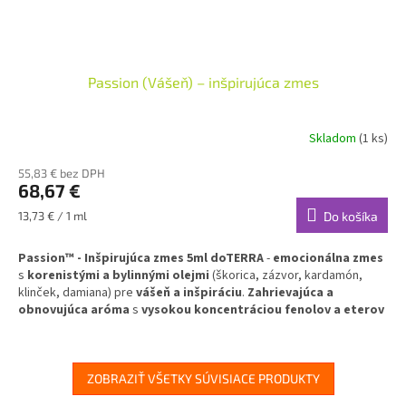
Passion (Vášeň) – inšpirujúca zmes
Skladom
(1 ks)
55,83 € bez DPH
68,67 €
Jednotková
13,73 € / 1 ml
Do košíka
cena:
Passion™ - Inšpirujúca zmes 5ml doTERRA
-
emocionálna zmes
s
korenistými a bylinnými olejmi
(škorica, zázvor, kardamón,
klinček, damiana) pre
vášeň a inšpiráciu
.
Zahrievajúca a
obnovujúca aróma
s
vysokou koncentráciou fenolov a eterov
pre
zanietenie a kreativitu
v každodennom živote.
✅
Inšpirujúca emocionálna zmes
- vášeň, zanietenie a kreativita
✅
Korenisté a bylinné oleje
- škorica, zázvor, kardamón, klinček,
ZOBRAZIŤ VŠETKY SÚVISIACE PRODUKTY
damiana