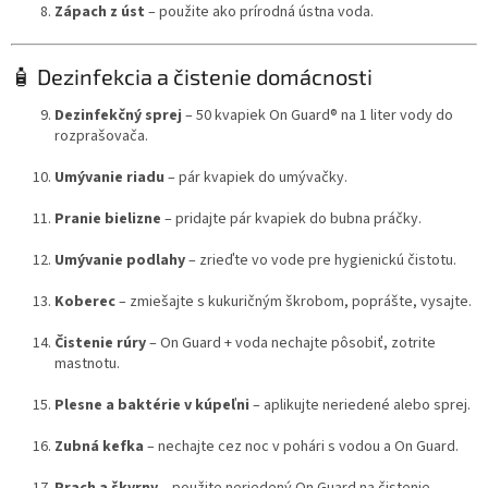
Zápach z úst
– použite ako prírodná ústna voda.
🧴 Dezinfekcia a čistenie domácnosti
Dezinfekčný sprej
– 50 kvapiek On Guard® na 1 liter vody do
rozprašovača.
Umývanie riadu
– pár kvapiek do umývačky.
Pranie bielizne
– pridajte pár kvapiek do bubna práčky.
Umývanie podlahy
– zrieďte vo vode pre hygienickú čistotu.
Koberec
– zmiešajte s kukuričným škrobom, poprášte, vysajte.
Čistenie rúry
– On Guard + voda nechajte pôsobiť, zotrite
mastnotu.
Plesne a baktérie v kúpeľni
– aplikujte neriedené alebo sprej.
Zubná kefka
– nechajte cez noc v pohári s vodou a On Guard.