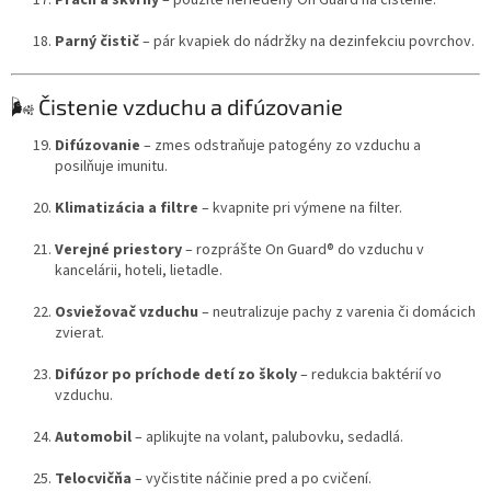
Prach a škvrny
– použite neriedený On Guard na čistenie.
Parný čistič
– pár kvapiek do nádržky na dezinfekciu povrchov.
🌬️ Čistenie vzduchu a difúzovanie
Difúzovanie
– zmes odstraňuje patogény zo vzduchu a
posilňuje imunitu.
Klimatizácia a filtre
– kvapnite pri výmene na filter.
Verejné priestory
– rozprášte On Guard® do vzduchu v
kancelárii, hoteli, lietadle.
Osviežovač vzduchu
– neutralizuje pachy z varenia či domácich
zvierat.
Difúzor po príchode detí zo školy
– redukcia baktérií vo
vzduchu.
Automobil
– aplikujte na volant, palubovku, sedadlá.
Telocvičňa
– vyčistite náčinie pred a po cvičení.