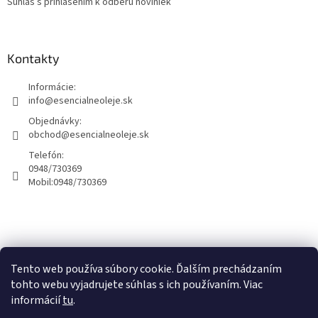
Súhlas s prihlásením k odberu noviniek
Kontakty
Informácie:
info@esencialneoleje.sk
Objednávky:
obchod@esencialneoleje.sk
Telefón:
0948/730369
Mobil:
0948/730369
Info o esenciálných olejoch
Tento web používa súbory cookie. Ďalším prechádzaním
tohto webu vyjadrujete súhlas s ich používaním. Viac
informácií
tu
.