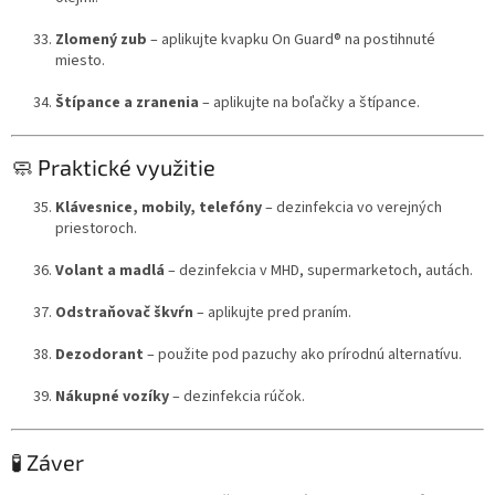
Zlomený zub
– aplikujte kvapku On Guard® na postihnuté
miesto.
Štípance a zranenia
– aplikujte na boľačky a štípance.
🧼 Praktické využitie
Klávesnice, mobily, telefóny
– dezinfekcia vo verejných
priestoroch.
Volant a madlá
– dezinfekcia v MHD, supermarketoch, autách.
Odstraňovač škvŕn
– aplikujte pred praním.
Dezodorant
– použite pod pazuchy ako prírodnú alternatívu.
Nákupné vozíky
– dezinfekcia rúčok.
🧪 Záver