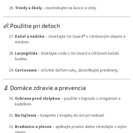
Triedy a školy
– nastriekajte na lavice a stoly.
👶 Použitie pri deťoch
Kašeľ a nádcha
– zmiešajte On Guard® s citrónovým olejom a
medom.
Laryngitída
– kloktajte vodu s On Guard a citrónom každú
hodinu.
Cestovanie
– očistite deťom ruky, dezinfikujte predmety.
🔬 Domáce zdravie a prevencia
Ochrana pred chrípkou
– použite v kapsule s oreganom a
kadidlom.
Na fajčenie
– kvapnite 1 kvapku do úst pri nutkaní.
Bradavice a plesne
– aplikujte priamo alebo striedajte s inými
olejmi.