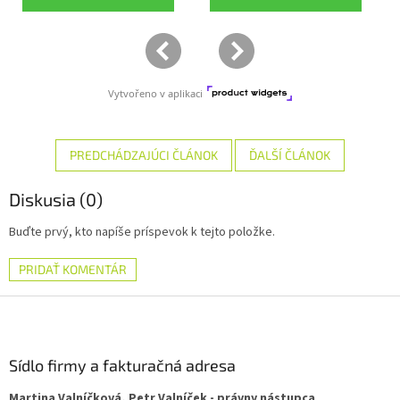
PREDCHÁDZAJÚCI ČLÁNOK
ĎALŠÍ ČLÁNOK
Diskusia (0)
Buďte prvý, kto napíše príspevok k tejto položke.
PRIDAŤ KOMENTÁR
Z
á
p
ä
Sídlo firmy a fakturačná adresa
t
Martina Valníčková, Petr Valníček - právny nástupca