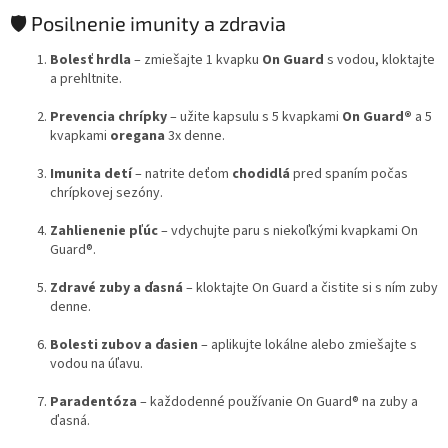
🛡️ Posilnenie imunity a zdravia
Bolesť hrdla
– zmiešajte 1 kvapku
On Guard
s vodou, kloktajte
a prehltnite.
Prevencia chrípky
– užite kapsulu s 5 kvapkami
On Guard®
a 5
kvapkami
oregana
3x denne.
Imunita detí
– natrite deťom
chodidlá
pred spaním počas
chrípkovej sezóny.
Zahlienenie pľúc
– vdychujte paru s niekoľkými kvapkami On
Guard®.
Zdravé zuby a ďasná
– kloktajte On Guard a čistite si s ním zuby
denne.
Bolesti zubov a ďasien
– aplikujte lokálne alebo zmiešajte s
vodou na úľavu.
Paradentóza
– každodenné používanie On Guard® na zuby a
ďasná.