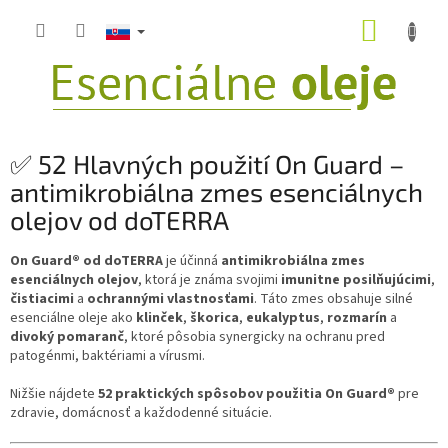
Prejsť
NÁKUP
na
obsah
KOŠÍK
✅ 52 Hlavných použití On Guard –
antimikrobiálna zmes esenciálnych
olejov od doTERRA
On Guard® od doTERRA
je účinná
antimikrobiálna zmes
esenciálnych olejov
, ktorá je známa svojimi
imunitne posilňujúcimi
,
čistiacimi
a
ochrannými vlastnosťami
. Táto zmes obsahuje silné
esenciálne oleje ako
klinček
,
škorica
,
eukalyptus
,
rozmarín
a
divoký pomaranč
, ktoré pôsobia synergicky na ochranu pred
patogénmi, baktériami a vírusmi.
Nižšie nájdete
52 praktických spôsobov použitia On Guard®
pre
zdravie, domácnosť a každodenné situácie.