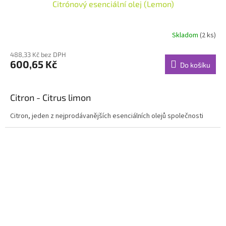
Citrónový esenciální olej (Lemon)
Skladom
(2 ks)
488,33 Kč bez DPH
600,65 Kč
Do košíku
Citron -
Citrus limon
Citron, jeden z nejprodávanějších esenciálních olejů společnosti
dōTERRA, má celou řadu přínosů a využití. Citron se často přidává
do jídel k vylepšení chuti dezertů i hlavních chodů. Citron má
povznášející, posilující aroma.