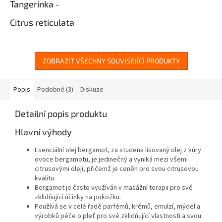
Tangerinka -
Citrus reticulata
Tangerinka se vyznačuje dlouhověkou historií využití v čínské
kultuře a lidovém léčitelství. Sladká, natrpklá vůně oleje tangerinka
zároveň povzbuzuje i zklidňuje. Oblíbený a chutný doplněk
ZOBRAZIT VŠECHNY SOUVISEJÍCÍ PRODUKTY
k dezertům a nápojům – od moučníků po ovocné smoothie:
Tangerinka dodá natrpklou příchuť jakémukoli receptu, který
vyžaduje citrusy. Zkuste přidat esenciální olej tangerinka do čaje
Popis
Podobné (3)
Diskuze
nebo limonády pro dosažení povznášejícího chuťového zážitku!
Detailní popis produktu
Hlavní výhody
Esenciální olej bergamot, za studena lisovaný olej z kůry
ovoce bergamotu, je jedinečný a vyniká mezi všemi
citrusovými oleji, přičemž je ceněn pro svou citrusovou
kvalitu.
Bergamot je často využíván v masážní terapii pro své
zklidňující účinky na pokožku.
Používá se v celé řadě parfémů, krémů, emulzí, mýdel a
výrobků péče o pleť pro své zklidňující vlastnosti a svou