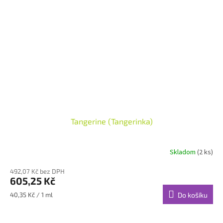
Tangerine (Tangerinka)
Skladom
(2 ks)
492,07 Kč bez DPH
605,25 Kč
Měrná
40,35 Kč / 1 ml
Do košíku
cena: