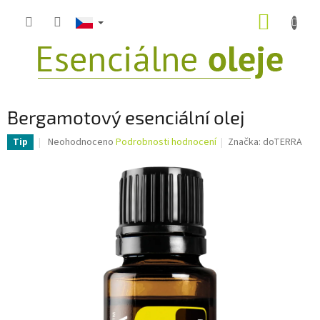
Přejít
NÁKUP
na
obsah
KOŠÍK
Bergamotový esenciální olej
Průměrné
Neohodnoceno
Podrobnosti hodnocení
Značka:
doTERRA
Tip
hodnocení
produktu
je
0,0
z
5
hvězdiček.