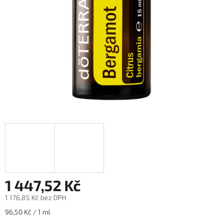
1 447,52 Kč
1 176,85 Kč bez DPH
Měrná
96,50 Kč / 1 ml
cena: