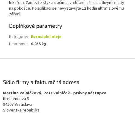
lékařem. Zamezte styku s očima, vnitřkem uší a s citlivými místy
na pokožce. Po aplikaci se nevystavujte 12 hodin ultrafialovému
záření.
Doplňkové parametry
Kategorie
:
Esencialní oleje
Hmotnost
:
0.035 kg
Z
á
p
a
Sídlo firmy a fakturačná adresa
t
Martina Valníčková, Petr Valníček - právny nástupca
í
Kremencová 5
84107 Bratislava
Slovenská republika