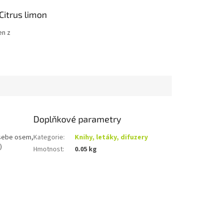
Citrus limon
en z
nějších esenciálních
ečnosti dōTERRA, má
přínosů a využití.
asto přidává do jídel
 chuti dezertů i
odů. Citron má
í, posilující aroma.
Doplňkové parametry
 sebe osem,
Kategorie
:
Knihy, letáky, difuzery
)
Hmotnost
:
0.05 kg