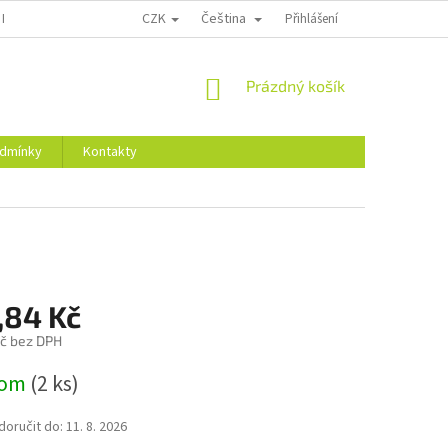
CZK
Čeština
 PRÁVA SPOTREBITEĽA NA ODSTÚPENIE OD ZMLUVY
Přihlášení
DODACIE PODMIENKY
NÁKUPNÍ
Prázdný košík
KOŠÍK
dmínky
Kontakty
,84 Kč
č bez DPH
dom
(2 ks)
oručit do:
11. 8. 2026