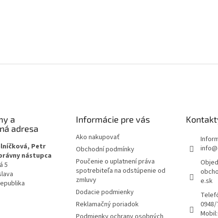
my a
Informácie pre vás
Kontakt
čná adresa
Ako nakupovať
Infor
lníčková, Petr
info@
Obchodní podmínky
 právny nástupca
Poučenie o uplatnení práva
Objed
á 5
spotrebiteľa na odstúpenie od
obcho
slava
zmluvy
e.sk
republika
Dodacie podmienky
Telef
Reklamačný poriadok
0948/
Mobil:
Podmienky ochrany osobných