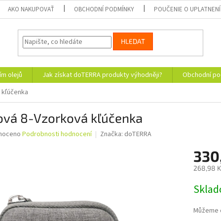
AKO NAKUPOVAŤ
OBCHODNÍ PODMÍNKY
POUČENIE O UPLATNENÍ
HLEDAT
ím olejů
Jak získat doTERRA produkty výhodněji?
Obchodní po
á kľúčenka
lová 8-Vzorková kľúčenka
né
noceno
Podrobnosti hodnocení
Značka:
doTERRA
ní
330
u
268,98 K
Měrná
Skla
cena:
ek.
Můžeme d