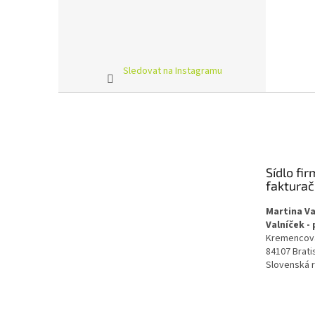
Sledovat na Instagramu
Z
á
p
a
t
Sídlo fir
í
faktura
Martina Va
Valníček -
Kremencov
84107 Brati
Slovenská 