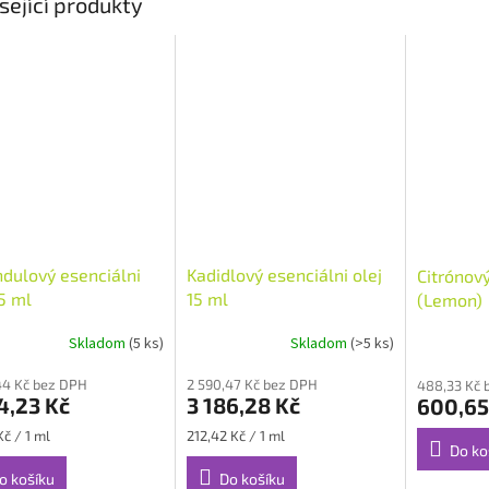
sející produkty
dulový esenciálni
Kadidlový esenciálni olej
Citrónový
15 ml
15 ml
(Lemon)
Skladom
(5 ks)
Skladom
(>5 ks)
rné
Průměrné
cení
hodnocení
44 Kč bez DPH
2 590,47 Kč bez DPH
ktu
produktu
488,33 Kč 
4,23 Kč
3 186,28 Kč
600,65
je
3,1
Měrná
Kč / 1 ml
212,42 Kč / 1 ml
z
Do ko
cena:
5
o košíku
Do košíku