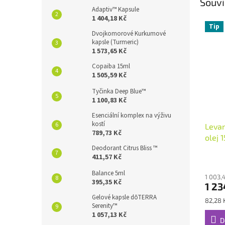
Souvi
Adaptiv™ Kapsule
1 404,18 Kč
Tip
Dvojkomorové Kurkumové
kapsle (Turmeric)
1 573,65 Kč
Copaiba 15ml
1 505,59 Kč
Tyčinka Deep Blue™
1 100,83 Kč
Esenciální komplex na výživu
kostí
Levan
789,73 Kč
olej 
Deodorant Citrus Bliss ™
411,57 Kč
Průmě
hodno
Balance 5ml
1 003,
produ
395,35 Kč
1 23
je
4,2
Gelové kapsle dōTERRA
Měrná
82,28 
Serenity™
z
cena:
1 057,13 Kč
5
D