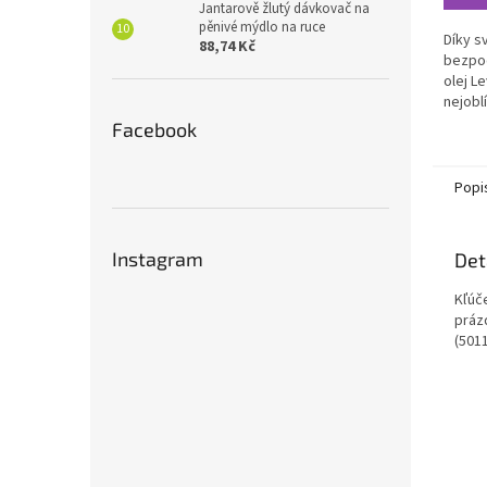
hvězdi
Jantarově žlutý dávkovač na
pěnivé mýdlo na ruce
Díky s
88,74 Kč
bezpoč
olej L
nejobl
olejů.
Facebook
dávnýc
levand
doby m
Popi
nespoč
Levand
kosmet
Instagram
Det
parfé
podpoř
Kľúč
Její zk
prázd
dále č
(501
těla a
Vzhled
přínos
který 
už jde