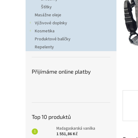
n
Štítky
e
Masážne oleje
l
Výživové doplnky
Kosmetika
Produktové balíčky
Repelenty
Přijímáme online platby
Top 10 produktů
Madagaskarská vanilka
1 551,86 Kč