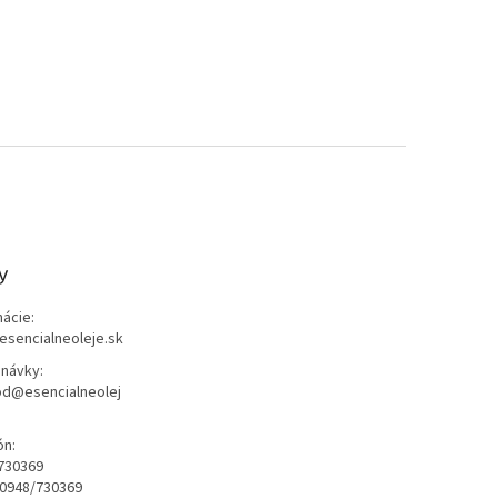
y
mácie:
esencialneoleje.sk
návky:
d@esencialneolej
ón:
730369
0948/730369