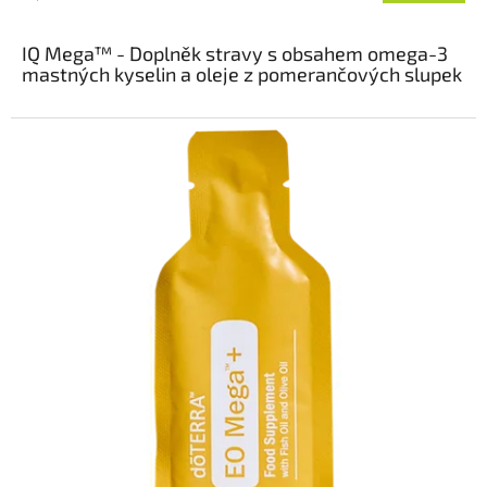
cena:
IQ Mega™ -
Doplněk stravy s obsahem omega-3
mastných kyselin a oleje z pomerančových slupek
dōTERRA IQ Mega zbaví rybí olej rybí chuti a obohatí tento snadno
polykatelný doplněk omega-3 o čerstvou pomerančovou příchuť
esenciálního oleje CPTG™ dōTERRA Planý pomeranč, takže v jedné
dávce získáte 1 300 mg koncentrovaných omega-3 mastných
kyselin. IQ Mega je určen ke každodennímu užívání dětmi i
dospělými s tabletami dōTERRA a2z Chewable.