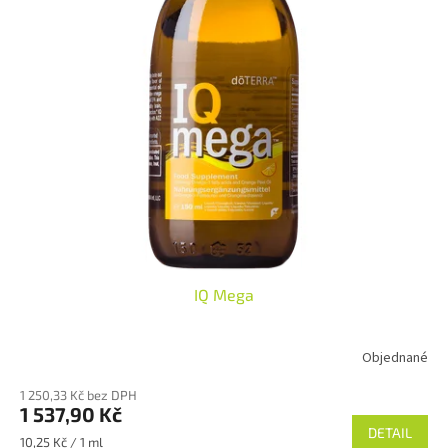
ů
o
d
u
k
t
ů
IQ Mega
Objednané
1 250,33 Kč bez DPH
1 537,90 Kč
DETAIL
Měrná
10,25 Kč / 1 ml