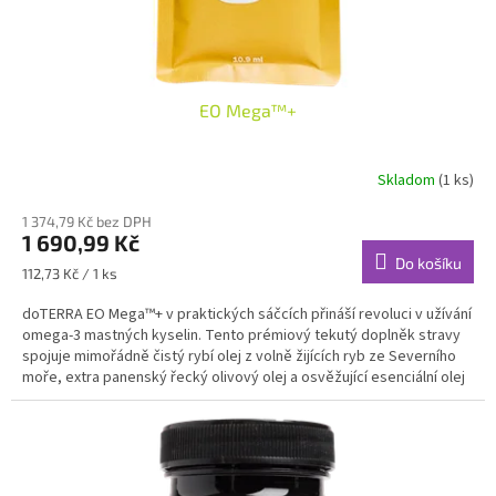
EO Mega™+
Skladom
(1 ks)
1 374,79 Kč bez DPH
1 690,99 Kč
Do košíku
Měrná
112,73 Kč / 1 ks
cena:
doTERRA EO Mega™+ v praktických sáčcích přináší revoluci v užívání
omega-3 mastných kyselin. Tento prémiový tekutý doplněk stravy
spojuje mimořádně čistý rybí olej z volně žijících ryb ze Severního
moře, extra panenský řecký olivový olej a osvěžující esenciální olej
Citron. Nabízí masivní dávku více než 1 000 mg esenciálních omega-3
(EPA a DHA) v jedné porci pro cílenou podporu srdce, mozku a zraku
– a to vše bez nepříjemné rybí pachuti a nutnosti polykat velké
kapsle.