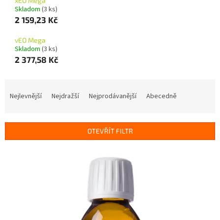
xEO Mega
Skladom
(3 ks)
2 159,23 Kč
vEO Mega
Skladom
(3 ks)
2 377,58 Kč
Ř
a
Nejlevnější
Nejdražší
Nejprodávanější
Abecedně
z
e
n
OTEVŘÍT FILTR
í
p
V
r
ý
o
p
d
i
u
s
k
p
t
r