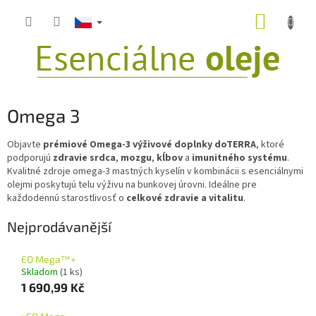
Přejít
NÁKUP
na
obsah
KOŠÍK
Omega 3
Objavte
prémiové Omega-3 výživové doplnky doTERRA
, ktoré
podporujú
zdravie srdca
,
mozgu
,
kĺbov
a
imunitného systému
.
Kvalitné zdroje omega-3 mastných kyselín v kombinácii s esenciálnymi
olejmi poskytujú telu výživu na bunkovej úrovni. Ideálne pre
každodennú starostlivosť o
celkové zdravie a vitalitu
.
Nejprodávanější
EO Mega™+
Skladom
(1 ks)
1 690,99 Kč