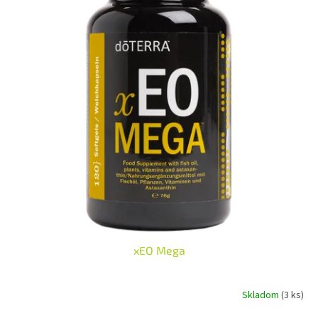
✅
Tekuté zlato pro zdraví
- více než 5 000 mg rybího oleje v jedné
denní dávce ✅
Zdravé srdce a bystrá mysl
- vysoký obsah EPA a
DHA podporuje kardiovaskulární systém, zrak a kognitivní funkce ✅
Svěží citronová chuť
- díky esenciálnímu oleji Citron (Lemon)
CPTG™ nezažijete nepříjemné rybí říhání ✅
Ochrana před oxidací
-
inovativní balení v samostatných sáčcích zaručuje 100% čerstvost
každého doušku ✅
Praktické na cesty
- kompaktní balení, které si
můžete vzít kamkoliv, bez nutnosti zapíjení vodou
Váš každodenní zdroj životní energie a vitality v jednom lahodném
sáčku! 🍋🐟
xEO Mega
Skladom
(3 ks)