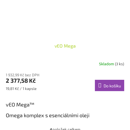
vEO Mega
Skladom
(3 ks)
1 932,99 Kč bez DPH
2 377,58 Kč
Do košíku
Měrná
19,81 Kč / 1 kapsle
cena:
vEO Mega™
Omega komplex s esenciálními oleji
xEO Mega je revoluční přípravek, který sdružuje esenciální oleje
4
položek celkem