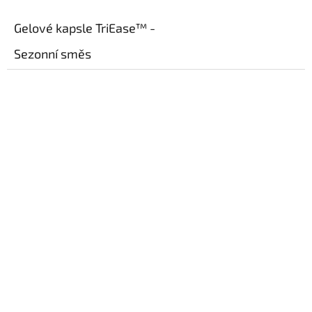
cena:
Gelové kapsle TriEase™ -
Sezonní směs
Gelové kapsle TriEase byly vyvinuty speciálně pro změny ročních
období. Každá gelová kapsle obsahuje stejné díly esenciálních olejů
Citron, Levandule a Máta peprná, směs často používanou
ostřílenými uživateli esenciálních olejů i nováčky. Nyní díky gelovým
kapslím TriEase můžete tuto kombinaci užívat rychle a snadno
během cestování, návštěv venkovních akcí nebo kdykoli ji nejvíce
potřebujete.