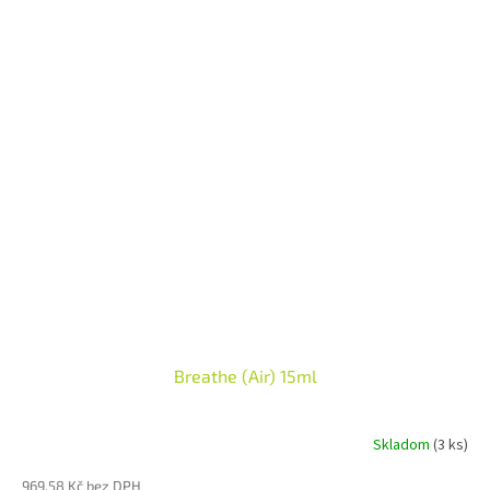
zdravého životního stylu.
Breathe (Air) 15ml
Skladom
(3 ks)
Průměrné
hodnocení
969,58 Kč bez DPH
produktu