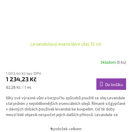
Levandulový esenciálni olej 15 ml
Skladom
(5 ks)
Průměrné
hodnocení
1 003,44 Kč bez DPH
produktu
1 234,23 Kč
je
Do košíku
4,2
Měrná
82,28 Kč / 1 ml
z
cena:
5
Díky své výrazné vůni a bezpočtu způsobů použití se olej Levandule
hvězdiček.
stal jedním z nejoblíbenějších esenciálních olejů. Římané a Egypťané
v dávných dobách používali levanduli ke koupelím. Od té doby
mnozí lidé objevili nespočet jejích dalších přínosů. Levandule se
často používá v kosmetických výrobcích a parfémech pro svou
schopnost podpořit zdravou a čistou pleť. Její zklidňující vlastnosti
9
položek celkem
O
se dále často používají k relaxaci těla a zlepšení nálady. Vzhledem k