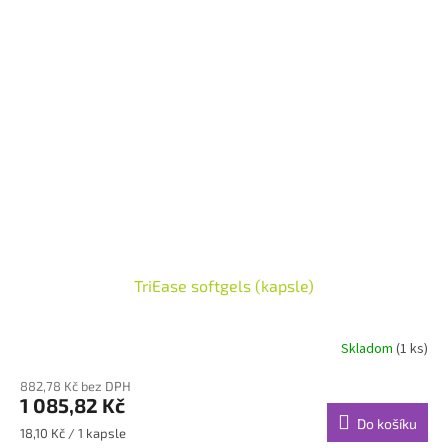
TriEase softgels (kapsle)
Skladom
(1 ks)
882,78 Kč bez DPH
1 085,82 Kč
Do košíku
Měrná
18,10 Kč / 1 kapsle