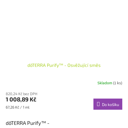
dōTERRA Purify™ - Osvěžující směs
Skladom
(1 ks)
820,24 Kč bez DPH
1 008,89 Kč
Do košíku
Měrná
67,26 Kč / 1 ml
cena:
dōTERRA Purify™ -