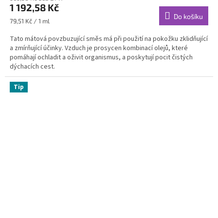
1 192,58 Kč
je
Do košíku
4,4
Měrná
79,51 Kč / 1 ml
z
cena:
5
Tato mátová povzbuzující směs má při použití na pokožku zklidňující
hvězdiček.
a zmírňující účinky. Vzduch je prosycen kombinací olejů, které
pomáhají ochladit a oživit organismus, a poskytují pocit čistých
dýchacích cest.
Tip