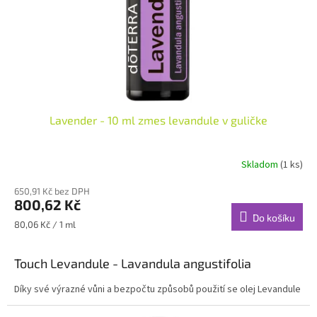
Lavender - 10 ml zmes levandule v guličke
Skladom
(1 ks)
650,91 Kč bez DPH
800,62 Kč
Do košíku
Měrná
80,06 Kč / 1 ml
cena:
Touch Levandule -
Lavandula angustifolia
Díky své výrazné vůni a bezpočtu způsobů použití se olej Levandule
stal jedním z nejoblíbenějších esenciálních olejů. dōTERRA Touch
Levandule kombinuje esenciální olej Levandule s frakcionovaným