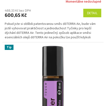
Momentálne nedostupné
Průměrné
hodnocení
488,33 Kč bez DPH
produktu
DETAIL
600,65 Kč
je
3,5
Pokud jste si oblíbili patentovanou směs dōTERRA Air, bude vám
z
jistě vyhovovat praktičnost a jednoduchost Tyčinky pro lepší
5
dýchání dōTERRA Air. Tento jedinečný způsob aplikace směsi
hvězdiček.
esenciálních olejů dōTERRA Air na pokožku lze použít kdykoli
a kdekoli. Složky Tyčinky pro lepší dýchání způsobují, že tyčinka
snadno klouže po pokožce a nezanechává mastný ani lepkavý pocit.
Tip
Účinek směsi esenciálních olejů dōTERRA Air pocítíte okamžitě,
protože na pokožce vyvolá chladivý pocit.