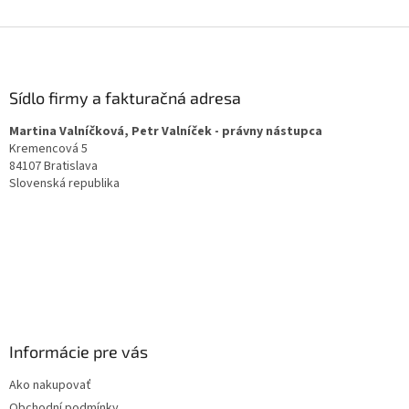
v
jeho všestranným přínosům je Levandule olejem, který byste měli
l
Z
mít po ruce, ať už jdete kamkoli.
á
á
d
p
a
a
Sídlo firmy a fakturačná adresa
c
t
í
Martina Valníčková, Petr Valníček - právny nástupca
í
p
Kremencová 5
r
84107 Bratislava
v
Slovenská republika
k
y
v
ý
p
i
s
u
Informácie pre vás
Ako nakupovať
Obchodní podmínky