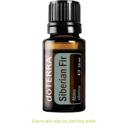
kokosovým olejem, a nabízí tak praktický způsob aplikace ideální
pro osoby s citlivou pokožkou. Levandule se často používá v
kosmetických výrobcích a parfémech pro své přínosy pro pokožku.
Její zklidňující vlastnosti se dále často používají k relaxaci těla a
zlepšení nálady. Vzhledem k jeho všestranným přínosům je Touch
Levandule olejem, který byste měli mít po ruce, ať už jdete kamkoli.
Esenciáln olej ze sibiřske jedle