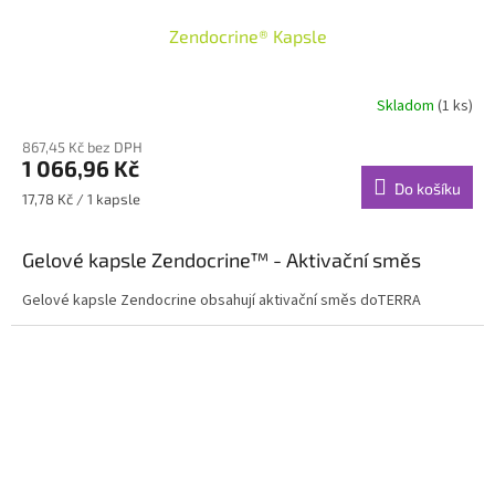
Zendocrine® Kapsle
Skladom
(1 ks)
867,45 Kč bez DPH
1 066,96 Kč
Do košíku
Měrná
17,78 Kč / 1 kapsle
cena:
Gelové kapsle Zendocrine™ -
Aktivační směs
Gelové kapsle Zendocrine obsahují aktivační směs doTERRA
Zendocrine, patentovanou směs esenciálních olejů Tangerinka,
Rozmarýn, Pelargonie růžová, Jalovcové bobule a Koriandr (nať).
Gelové kapsle Zendocrine představují rychlý a snadný způsob
konzumace aktivační směsi dōTERRA Zendocrine, ať už jste na
cestách, spěcháte, nebo prostě jen chcete využít praktické gelové
kapsle!