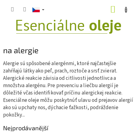
Přejít
NÁKUP
na
obsah
KOŠÍK
na alergie
Alergie sú spôsobené alergénmi, ktoré najčastejšie
zahŕňajú látky ako peľ, prach, roztoče a srsť zvierat.
Alergické reakcie závisia od citlivosti jednotlivca a
množstva alergénu.
Pre prevenciu a liečbu alergií je
dôležité včas identifikovať príčinu alergickej reakcie.
Esenciálne oleje môžu poskytnúť ulavu od prejavov alergií
ako sú upchaty nos, dýchacie ťažkosti, podráždenie
pokožky...
Nejprodávanější