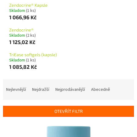
Zendocrine® Kapsle
Skladom
(1 ks)
1 066,96 Kč
Zendocrine®
Skladom
(2 ks)
1 125,02 Kč
TriEase softgels (kapsle)
Skladom
(1 ks)
1 085,82 Kč
Ř
a
Nejlevnější
Nejdražší
Nejprodávanější
Abecedně
z
e
n
OTEVŘÍT FILTR
í
p
V
r
ý
o