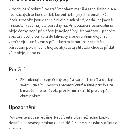
K dochucení pokrmů postačí mnohem méně esenciálního oleje
než suchých ochucovadel, koření nebo jiných aromatických
látek. Protože jsou esenciální oleje tak silné, dodá i nejmenší
množství vašemu jídlu pořádný říz. Při používání esenciálního
oleje černý pepř při vaření je nejlepší využít párátko – ponořte
špičku čistého párátka do lahvičky s esenciálním olejem a
zamíchejte párátkem v přísadách pokrmu. Po zamíchání
párátkem pokrm ochutnejte, abyste zjistili, zda chcete přidat
více oleje, nebo ne.
Použití
Zkombinujte oleje černý pepř a koriandr (nať) a dodejte
svému dalšímu pokrmu pikantní chuť a také přidávejte
k masům, do polévek, předkrmů a salátů pro zlepšení
chuti pokrmu
Upozornění
Používejte pouze ředěné. Neužívejte více než jednu kapku
denně. Uchovávejte mimo dosah dětí. Zamezte styku s očima a
sliznicemi