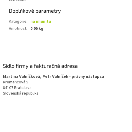
Doplňkové parametry
Kategorie
:
na imunitu
Hmotnost
:
0.05 kg
Z
á
p
a
Sídlo firmy a fakturačná adresa
t
Martina Valníčková, Petr Valníček - právny nástupca
í
Kremencová 5
84107 Bratislava
Slovenská republika