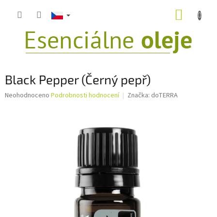
Přejít
NÁKUP
na
obsah
KOŠÍK
Black Pepper (Černý pepř)
Průměrné
Neohodnoceno
Podrobnosti hodnocení
Značka:
doTERRA
hodnocení
produktu
je
0,0
z
5
hvězdiček.