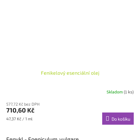
Fenikelový esenciální olej
Skladom
(1 ks)
577,72 Kč bez DPH
710,60 Kč
Měrná
47,37 Kč / 1 ml
Do košíku
cena:
Fenykl -
Foeniculum vulgare