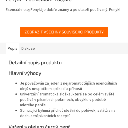
Esenciální olej Fenykl je dobře známý a po staletí používaný. Fenykl
je sladce vonící olej s vůní a chutí, které se běžně srovnávají s
lékořicí.
ZOBRAZIT VŠECHNY SOUVISEJÍCÍ PRODUKTY
Popis
Diskuze
Detailní popis produktu
Hlavní výhody
Je považován za jeden z nejaromatičtějších esenciálních
olejů s nespočtem aplikací a přínosů
Univerzální aromatická složka, která se po celém světě
používá v pikantních pokrmech, obvykle v podobě
mletého pepře
Stimulující bylinná příchuť ideální do polévek, salátů a na
dochucení pikantních receptů
Vaření s olejem černý pepř