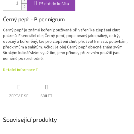
Přidat do košíku
Černý pepř -
Piper nigrum
Černý pepř je známé koření používané při vaření ke zlepšení chuti
pokrmů. Esenciální olej Černý pepř, popisovaný jako pálivý, ostrý,
ovocný a kořeněný, lze pro zlepšení chuti přidávat k masu, polévkám,
předkrmům a salátům. Ačkoli je olej Černý pepř obecně znám svým
širokým kulinářským využitím, jeho přínosy při zevním použití jsou
neméně pozoruhodné.
Detailní informace
ZEPTAT SE
SDÍLET
Související produkty