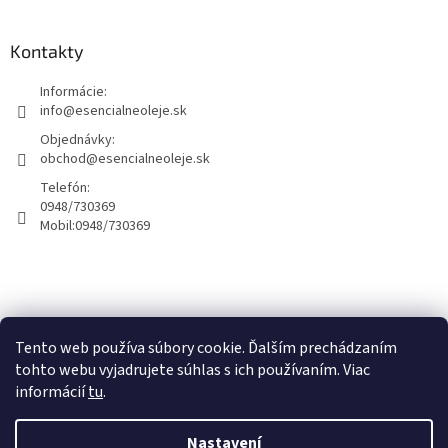
Kontakty
Informácie:
info@esencialneoleje.sk
Objednávky:
obchod@esencialneoleje.sk
Telefón:
0948/730369
Mobil:
0948/730369
Info o esenciálných olejoch
Tento web používa súbory cookie. Ďalším prechádzaním
tohto webu vyjadrujete súhlas s ich používaním. Viac
informácií
tu
.
Vytvořil Shoptet
Nastavení