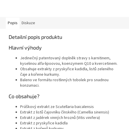
Popis
Diskuze
Detailní popis produktu
Hlavní výhody
Jedinečný patentovaný doplněk stravy s karnitinem,
kyselinou alfa-lipoovou, koenzymem Q10 a kvercetinem.
Obsahuje extrakty z pryskyřice kadidla, listů zeleného
čaje a kořene kurkumy.
Baleno ve formátu rostlinných tobolek pro snadnou
konzumaci.
Co obsahuje?
Práškový extrakt ze Scutellaria baicalensis
Extrakt z listů čajovníku čínského (Camellia sinensis)
Extrakt z jadérek vinných hroznů (Vitis vinifera)
Extrakt z pryskyřice kadidla
Extrakt z kořenů kurkumy