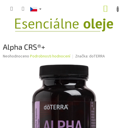
Přejít
NÁKUP
na
obsah
KOŠÍK
Alpha CRS®+
Průměrné
Neohodnoceno
Podrobnosti hodnocení
Značka:
doTERRA
hodnocení
produktu
je
0,0
z
5
hvězdiček.