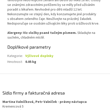
těhotnými nebo kojícími ženami ani dětmi do věku 18 let. Osoby
se známými zdravotními potížemi by se měly před užíváním
poradit s lékařem. Nevhodné pro děti mladší 12 let.
Nekonzumujte ve stejný den, kdy konzumujete jiné produkty
s obsahem zeleného čaje. Neužívejte na prázdný žaludek.
Nedoporučuje se osobám užívajícím léky proti srážlivosti krve.
Alergeny: Viz složky psané tučným písmem.
Skladujte na
suchém, chladném místě.
Doplňkové parametry
Kategorie
:
Výživové doplnky
Hmotnost
:
0.05 kg
Z
á
p
a
Sídlo firmy a fakturačná adresa
t
Martina Valníčková, Petr Valníček - právny nástupca
í
Kremencová 5