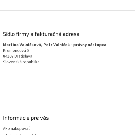
Z
á
p
a
Sídlo firmy a fakturačná adresa
t
Martina Valníčková, Petr Valníček - právny nástupca
í
Kremencová 5
84107 Bratislava
Slovenská republika
Informácie pre vás
Ako nakupovať