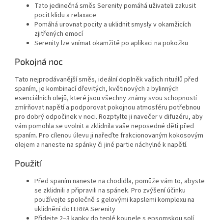
Tato jedinečná směs Serenity pomáhá uživateli zakusit
pocit klidu a relaxace
Pomáhá urovnat pocity a uklidnit smysly v okamžicích
zjitřených emocí
Serenity lze vnímat okamžitě po aplikaci na pokožku
Pokojná noc
Tato nejprodávanější směs, ideální doplněk vašich rituálů před
spaním, je kombinací dřevitých, květinových a bylinných
esenciálních olejů, které jsou všechny známy svou schopností
zmírňovat napětí a podporovat pokojnou atmosféru potřebnou
pro dobrý odpočinek v noci. Rozptylte ji navečer v difuzéru, aby
vám pomohla se uvolnit a zklidnila vaše neposedné děti před
spaním. Pro cílenou úlevu ji nařeďte frakcionovaným kokosovým
olejem a naneste na spánky či jiné partie náchylné k napětí.
Použití
Před spaním naneste na chodidla, pomůže vám to, abyste
se zklidnili a připravili na spánek. Pro zvýšení účinku
používejte společně s gelovými kapslemi komplexu na
uklidnění dōTERRA Serenity
Přidejte 2–3 kapky do teplé koupele s epsomskou solí