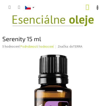
Přejít
NÁKUP
na
obsah
KOŠÍK
Serenity 15 ml
Průměrné
5 hodnocení
Podrobnosti hodnocení
Značka:
doTERRA
hodnocení
produktu
je
4,2
z
5
hvězdiček.