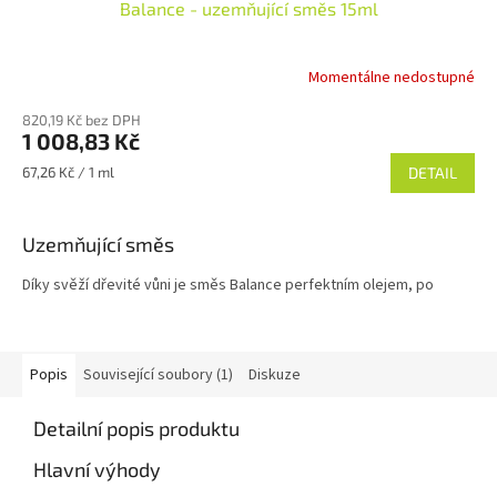
Balance - uzemňující směs 15ml
Momentálne nedostupné
820,19 Kč bez DPH
1 008,83 Kč
Měrná
67,26 Kč / 1 ml
DETAIL
cena:
Uzemňující směs
Díky svěží dřevité vůni je směs Balance perfektním olejem, po
kterém můžete sáhnout, pokud ve svém životě potřebujete trochu
harmonie. Smrk, kafrovník lékařský, kadidlo, marocký heřmánek
a heřmánek modrý se dokonale mísí s frakcionovaným kokosovým
olejem a nabízejí lákavou vůni, která podporuje klid, relaxaci
Popis
Související soubory (1)
Diskuze
a dobrou pohodu.
Detailní popis produktu
Hlavní výhody