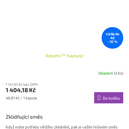
1 570,74
Kč
–10 %
Adaptiv™ Kapsule
Skladom
(3 ks)
1 141,61 Kč bez DPH
1 404,18 Kč
Měrná
46,81 Kč / 1 kapsle
Do košíku
cena:
Zklidňující směs
Když máte potřebu většího zklidnění, pak je vaším řešením směs