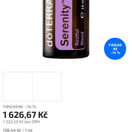
1 912,59
Kč
–14 %
1 912,59 Kč
–14 %
1 626,67 Kč
1 322,50 Kč bez DPH
Měrná
108,44 Kč / 1 ml