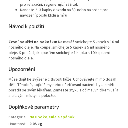
pro relaxační, regenerující zážitek
Naneste 2–3 kapky dozadu na šíji nebo na srdce pro
navození pocitu klidu a míru
Návod k použití
Zevní použití na pokožku:
Na masáž smíchejte 5 kapek s 10 ml
nosného oleje. Na koupel smíchejte 5 kapek s 5 ml nosného
oleje. K použití jako parfém smíchejte 1 kapku s 10 kapkami
nosného oleje.
Upozornění
Může dojít ke zvýšené citlivosti kůže. Uchovávejte mimo dosah
dětí. Těhotné, kojící ženy nebo ošetřovaní pacienti by se měli
poradit se svým lékařem. Zamezte styku s očima, vnitřkem uší a
s citlivými místy na pokožce.
Doplňkové parametry
Kategorie
:
Na upokojenie a spánok
Hmotnost
:
0.05 kg