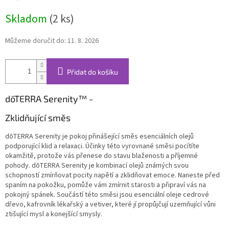
cena:
Skladom
(2 ks)
Můžeme doručit do:
11. 8. 2026
Přidat do košíku
dōTERRA Serenity™ -
Zklidňující směs
dōTERRA Serenity je pokoj přinášející směs esenciálních olejů
podporující klid a relaxaci. Účinky této vyrovnané směsi pocítíte
okamžitě, protože vás přenese do stavu blaženosti a příjemné
pohody. dōTERRA Serenity je kombinací olejů známých svou
schopností zmírňovat pocity napětí a zklidňovat emoce. Naneste před
spaním na pokožku, pomůže vám zmírnit starosti a připraví vás na
pokojný spánek. Součástí této směsi jsou esenciální oleje cedrové
dřevo, kafrovník lékařský a vetiver, které jí propůjčují uzemňující vůni
ztišující mysl a konejšící smysly.